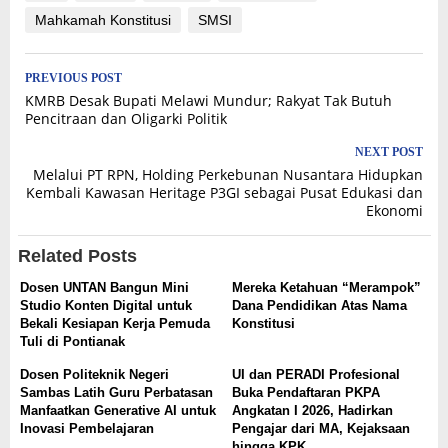
Mahkamah Konstitusi
SMSI
Post
PREVIOUS POST
KMRB Desak Bupati Melawi Mundur; Rakyat Tak Butuh
navigation
Pencitraan dan Oligarki Politik
NEXT POST
Melalui PT RPN, Holding Perkebunan Nusantara Hidupkan
Kembali Kawasan Heritage P3GI sebagai Pusat Edukasi dan
Ekonomi
Related Posts
Dosen UNTAN Bangun Mini
Mereka Ketahuan “Merampok”
Studio Konten Digital untuk
Dana Pendidikan Atas Nama
Bekali Kesiapan Kerja Pemuda
Konstitusi
Tuli di Pontianak
Dosen Politeknik Negeri
UI dan PERADI Profesional
Sambas Latih Guru Perbatasan
Buka Pendaftaran PKPA
Manfaatkan Generative AI untuk
Angkatan I 2026, Hadirkan
Inovasi Pembelajaran
Pengajar dari MA, Kejaksaan
hingga KPK