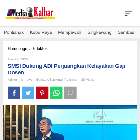
Skip
to
content
Pontianak
Kubu Raya
Mempawah
Singkawang
Sambas
SMSI
Homepage
/
Eduktek
Dukung
By
ADI
May 29, 2026
Admin_mk_news
SMSI Dukung ADI Perjuangkan Kelayakan Gaji
Perjuangkan
Kelayakan
Dosen
Gaji
Admin_mk_news
-
Eduktek
,
Nasional
,
Peristiwa
-
28 Views
Dosen