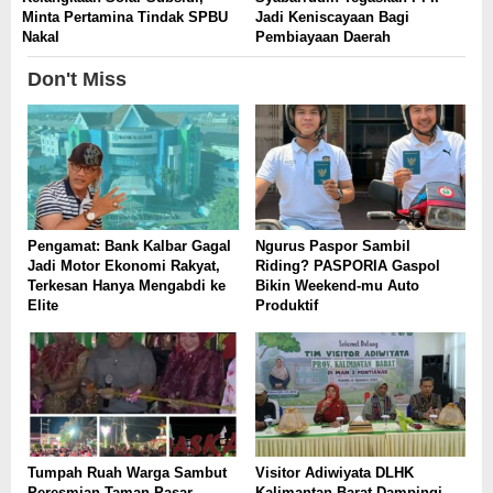
Minta Pertamina Tindak SPBU
Jadi Keniscayaan Bagi
Nakal
Pembiayaan Daerah
Don't Miss
Pengamat: Bank Kalbar Gagal
Ngurus Paspor Sambil
Jadi Motor Ekonomi Rakyat,
Riding? PASPORIA Gaspol
Terkesan Hanya Mengabdi ke
Bikin Weekend-mu Auto
Elite
Produktif
Tumpah Ruah Warga Sambut
Visitor Adiwiyata DLHK
Peresmian Taman Pasar
Kalimantan Barat Dampingi