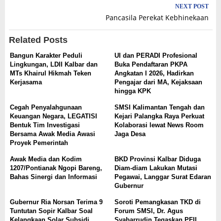
NEXT POST
Pancasila Perekat Kebhinekaan
Related Posts
Bangun Karakter Peduli
UI dan PERADI Profesional
Lingkungan, LDII Kalbar dan
Buka Pendaftaran PKPA
MTs Khairul Hikmah Teken
Angkatan I 2026, Hadirkan
Kerjasama
Pengajar dari MA, Kejaksaan
hingga KPK
Cegah Penyalahgunaan
SMSI Kalimantan Tengah dan
Keuangan Negara, LEGATISI
Kejari Palangka Raya Perkuat
Bentuk Tim Investigasi
Kolaborasi lewat News Room
Bersama Awak Media Awasi
Jaga Desa
Proyek Pemerintah
Awak Media dan Kodim
BKD Provinsi Kalbar Diduga
1207/Pontianak Ngopi Bareng,
Diam-diam Lakukan Mutasi
Bahas Sinergi dan Informasi
Pegawai, Langgar Surat Edaran
Gubernur
Gubernur Ria Norsan Terima 9
Soroti Pemangkasan TKD di
Tuntutan Sopir Kalbar Soal
Forum SMSI, Dr. Agus
Kelangkaan Solar Subsidi,
Syabarrudin Tegaskan PFII