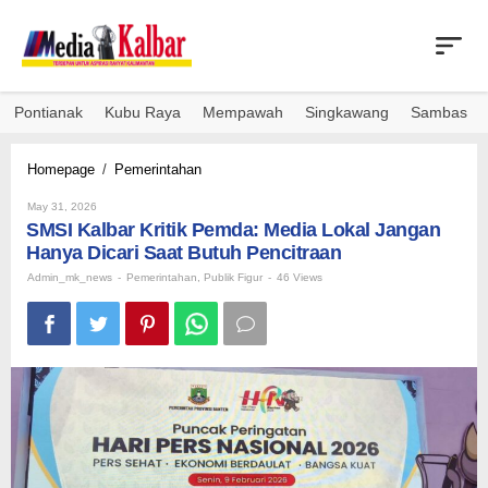
Skip
to
content
Pontianak
Kubu Raya
Mempawah
Singkawang
Sambas
SMSI
Homepage
/
Pemerintahan
Kalbar
By
Kritik
May 31, 2026
Admin_mk_news
SMSI Kalbar Kritik Pemda: Media Lokal Jangan
Pemda:
Media
Hanya Dicari Saat Butuh Pencitraan
Lokal
Admin_mk_news
-
Pemerintahan
,
Publik Figur
-
46 Views
Jangan
Hanya
Dicari
Saat
Butuh
Pencitraan