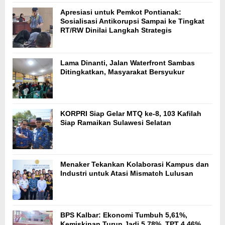
Apresiasi untuk Pemkot Pontianak:
Sosialisasi Antikorupsi Sampai ke Tingkat
RT/RW Dinilai Langkah Strategis
Lama Dinanti, Jalan Waterfront Sambas
Ditingkatkan, Masyarakat Bersyukur
KORPRI Siap Gelar MTQ ke-8, 103 Kafilah
Siap Ramaikan Sulawesi Selatan
Menaker Tekankan Kolaborasi Kampus dan
Industri untuk Atasi Mismatch Lulusan
BPS Kalbar: Ekonomi Tumbuh 5,61%,
Kemiskinan Turun Jadi 5,78%, TPT 4,46%