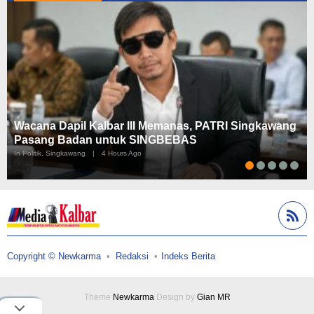
Wacana Dapil Kalbar III Memanas, PATRI Singkawang
Pasang Badan untuk SINGBEBAS
In Politik, Singkawang
|
4 Hours Ago
Copyright © Newkarma
Redaksi
Indeks Berita
Theme
Newkarma
Design by
Gian MR