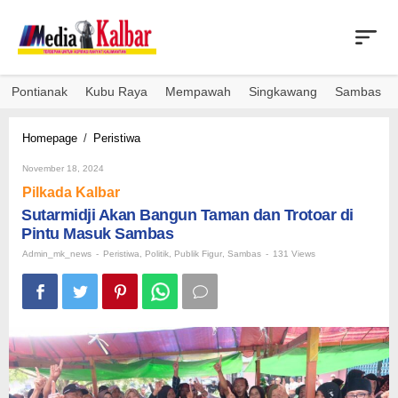
Skip
to
content
Pontianak
Kubu Raya
Mempawah
Singkawang
Sambas
Sutarmidji
Homepage
/
Peristiwa
Akan
By
Bangun
November 18, 2024
Admin_mk_news
Taman
Pilkada Kalbar
dan
Sutarmidji Akan Bangun Taman dan Trotoar di
Trotoar
Pintu Masuk Sambas
di
Pintu
Admin_mk_news
-
Peristiwa
,
Politik
,
Publik Figur
,
Sambas
-
131 Views
Masuk
Sambas