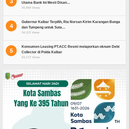
3
Utama Bank Ini Mesti Disan…
35,856 Views
Gubernur Kalbar Terpilih, Ria Norsan Kirim Karangan Bunga
4
dan Tumpeng untuk Suta…
34,115 Views
Konsumen Leasing PT.ACC Resmi melaporkan oknum Debt
5
Collector di Polda Kalbar
33,172 Views