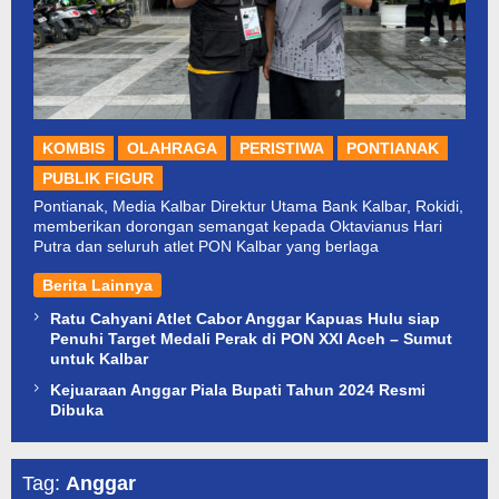
KOMBIS
OLAHRAGA
PERISTIWA
PONTIANAK
PUBLIK FIGUR
Pontianak, Media Kalbar Direktur Utama Bank Kalbar, Rokidi,
memberikan dorongan semangat kepada Oktavianus Hari
Putra dan seluruh atlet PON Kalbar yang berlaga
Berita Lainnya
Ratu Cahyani Atlet Cabor Anggar Kapuas Hulu siap
Penuhi Target Medali Perak di PON XXI Aceh – Sumut
untuk Kalbar
Kejuaraan Anggar Piala Bupati Tahun 2024 Resmi
Dibuka
Tag:
Anggar