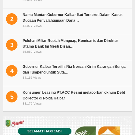
Nama Mantan Gubernur Kalbar Ikut Terseret Dalam Kasus
2
Dugaan Penyalahgunaan Dana…
42,077 Views
Puluhan Miliar Rupiah Menguap, Komisaris dan Direktur
3
Utama Bank Ini Mesti Disan…
35,859 Views
Gubernur Kalbar Terpilih, Ria Norsan Kirim Karangan Bunga
4
dan Tumpeng untuk Suta…
34,115 Views
Konsumen Leasing PT.ACC Resmi melaporkan oknum Debt
5
Collector di Polda Kalbar
33,172 Views