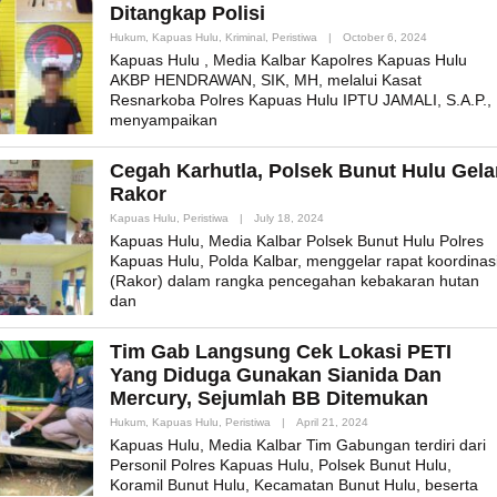
Ditangkap Polisi
By
Hukum
,
Kapuas Hulu
,
Kriminal
,
Peristiwa
|
October 6, 2024
Admin_mk_n
Kapuas Hulu , Media Kalbar Kapolres Kapuas Hulu
AKBP HENDRAWAN, SIK, MH, melalui Kasat
Resnarkoba Polres Kapuas Hulu IPTU JAMALI, S.A.P.,
menyampaikan
Cegah Karhutla, Polsek Bunut Hulu Gela
Rakor
By
Kapuas Hulu
,
Peristiwa
|
July 18, 2024
Admin_mk_news
Kapuas Hulu, Media Kalbar Polsek Bunut Hulu Polres
Kapuas Hulu, Polda Kalbar, menggelar rapat koordinas
(Rakor) dalam rangka pencegahan kebakaran hutan
dan
Tim Gab Langsung Cek Lokasi PETI
Yang Diduga Gunakan Sianida Dan
Mercury, Sejumlah BB Ditemukan
By
Hukum
,
Kapuas Hulu
,
Peristiwa
|
April 21, 2024
Admin_mk_news
Kapuas Hulu, Media Kalbar Tim Gabungan terdiri dari
Personil Polres Kapuas Hulu, Polsek Bunut Hulu,
Koramil Bunut Hulu, Kecamatan Bunut Hulu, beserta