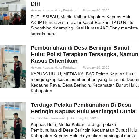
Diri
By
Hukum
,
Kapuas Hulu
,
Peristiwa
|
February 20, 2025
Admin_mk_news
PUTUSSIBAU, Media Kalbar Kapolres Kapuas Hulu
AKBP Hendrawan melalui Kasat Reskrim IPTU Rinto
Sihombing didampingi Kasi Humas AKP Dony meminta
kepada para
Pembunuhan di Desa Beringin Bunut
Hulu: Polisi Tetapkan Tersangka, Namun
Kasus Dihentikan
By
Hukum
,
Kapuas Hulu
,
Peristiwa
|
February 19, 2025
Admin_mk_news
KAPUAS HULU, MEDIA KALBAR Polres Kapuas Hulu
mengungkap kasus pembunuhan yang terjadi di Dusu
Kedaung Raya, Desa Beringin, Kecamatan Bunut Hulu,
Kabupaten
Terduga Pelaku Pembunuhan Di Desa
Beringin Kapuas Hulu Meninggal Dunia
By
Kapuas Hulu
,
Peristiwa
|
February 18, 2025
Admin_mk_news
Kapuas Hulu, Media Kalbar Terduga pelaku
Pembunuhan di Desa Beringin Kecamatan Bunut Hulu
Kabupaten Kapuas Hulu dinyatakan meninggal dunia