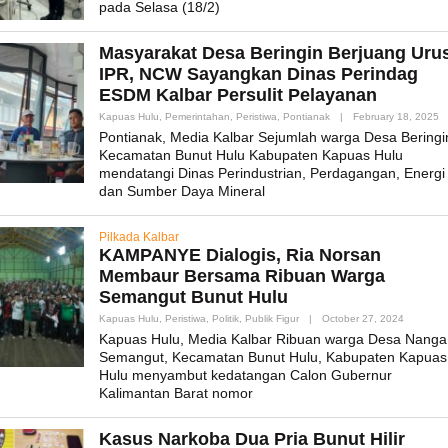
pada Selasa (18/2)
Masyarakat Desa Beringin Berjuang Uru
IPR, NCW Sayangkan Dinas Perindag
ESDM Kalbar Persulit Pelayanan
B
Kapuas Hulu
,
Pemerintahan
,
Peristiwa
,
Pontianak
|
February 18, 2025
A
Pontianak, Media Kalbar Sejumlah warga Desa Beringi
Kecamatan Bunut Hulu Kabupaten Kapuas Hulu
mendatangi Dinas Perindustrian, Perdagangan, Energi
dan Sumber Daya Mineral
Pilkada Kalbar
KAMPANYE Dialogis, Ria Norsan
Membaur Bersama Ribuan Warga
Semangut Bunut Hulu
By
Kapuas Hulu
,
Peristiwa
,
Politik
,
Publik Figur
|
October 27, 2024
Admin_m
Kapuas Hulu, Media Kalbar Ribuan warga Desa Nanga
Semangut, Kecamatan Bunut Hulu, Kabupaten Kapuas
Hulu menyambut kedatangan Calon Gubernur
Kalimantan Barat nomor
Kasus Narkoba Dua Pria Bunut Hilir