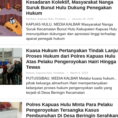
Kesadaran Kolektif, Masyarakat Nanga
Suruk Bunut Hulu Dukung Penegakan
Hukum
By
Hankam
,
Kapuas Hulu
,
Peristiwa
|
January 18, 2026
Admin_mk_news
KAPUAS HULU, MEDIA KALBAR Masyarakat Nanga
Suruk Kecamatan Bunut Hulu Kabupaten Kapuas Hulu
menunjukkan dukungan dan apresiasi tinggi terhadap
aparat penegak hukum
Kuasa Hukum Pertanyakan Tindak Lanju
Proses Hukum dari Polres Kapuas Hulu
Atas Pelaku Pengeroyokan Hairi Hingga
Tewas
By
Hukum
,
Kapuas Hulu
,
Peristiwa
|
March 8, 2025
Admin_mk_news
PUTUSSIBAU, MEDIA KALBAR Melalui kuasa hukum.,
pihak keluarga almarhum Hairi mempertanyakan
kelanjutan proses hukum pengeroyokan sadis yang
terjadi di Desa Beringin Kecamatan
Polres Kapuas Hulu Minta Para Pelaku
Pengeroyokan Tersangka Kasus
Pembunuhan Di Desa Beringin Serahkan