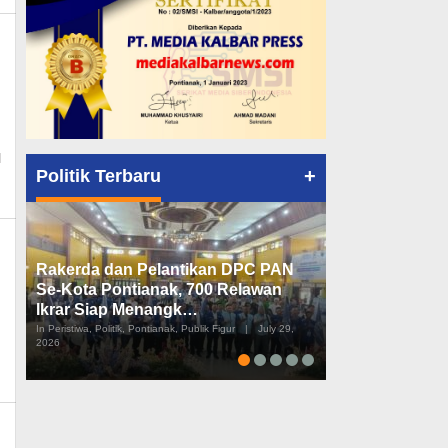
n_mk_news
l
+
Politik Terbaru
Rakerda dan Pelantikan DPC PAN
Peta Politik K
Se-Kota Pontianak, 700 Relawan
Tiga Dapil da
Ikrar Siap Menangk…
Diusulkan
In Peristiwa, Politik, Pontianak, Publik Figur
|
July 29,
In Pemerintahan, Perist
2026
2026