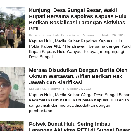
Kunjungi Desa Sungai Besar, Wakil
Bupati Bersama Kapolres Kapuas Hulu
Berikan Sosialisasi Larangan Aktivitas
Peti
By
Hankam
,
Kapuas Hulu
,
Pemerintahan
,
Peristiwa
|
October 26, 2023
Admi
Kapuas Hulu, Media Kalbar Kapolres Kapuas Hulu
Polda Kalbar AKBP Hendrawan, bersama dengan Waki
Bupati Kapuas Hulu Wahyudi Hidayat, mengunjungi
Desa Sungai
Merasa Disudutkan Dengan Berita Oleh
Oknum Wartawan, Alfian Berikan Hak
Jawab dan Klarifikasi
By
Kapuas Hulu
,
Peristiwa
|
October 24, 2023
Admin_mk_news
Kapuas Hulu, Media Kalbar Warga Desa Sungai Besar
Kecamatan Bunut Hulu Kabupaten Kapuas Hulu Alfian
sangat risih dan merasa disudutkan dengan
pemberitaan
Polsek Bunut Hulu Sering Imbau
Larangan Aktivitas PETI di Sungai Besar