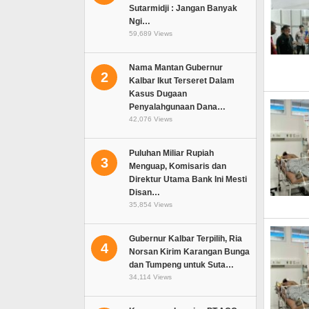
Sutarmidji : Jangan Banyak
Ngi…
59,689 Views
Nama Mantan Gubernur
2
Kalbar Ikut Terseret Dalam
Kasus Dugaan
Penyalahgunaan Dana…
42,076 Views
Puluhan Miliar Rupiah
3
Menguap, Komisaris dan
Direktur Utama Bank Ini Mesti
Disan…
35,854 Views
Gubernur Kalbar Terpilih, Ria
4
Norsan Kirim Karangan Bunga
dan Tumpeng untuk Suta…
34,114 Views