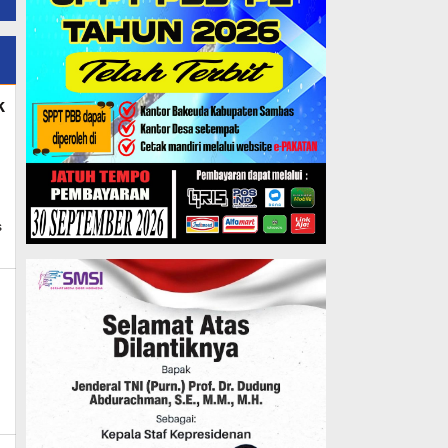
k
s
s