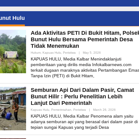
unut Hulu
Ada Aktivitas PETI Di Bukit Hitam, Polse
Bunut Hulu Bersama Pemerintah Desa
Tidak Menemukan
By
Hukum
,
Kapuas Hulu
,
Peristiwa
|
May 5, 2026
Admin_mk_news
KAPUAS HULU, Media Kalbar Menindaklanjuti
pemberitaan yang dirilis media Infokalbarnews.com
terkait dugaan maraknya aktivitas Pertambangan Ema
Tanpa Izin (PETI) di Bukit Hitam,
Semburan Api Dari Dalam Pasir, Camat
Bunut Hilir : Perlu Penelitian Lebih
Lanjut Dari Pemerintah
By
Kapuas Hulu
,
Pemerintahan
,
Peristiwa
|
March 26, 2026
Admin_mk_new
KAPUAS HULU, Media Kalbar Penomena alam yaitu
adanya semburan api yang berasal dari dalam pasir di
tepian sungai Kapuas yang terjadi Desa