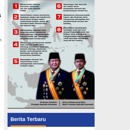
s
y
dmin_mk_news
n
k_news
Berita Terbaru