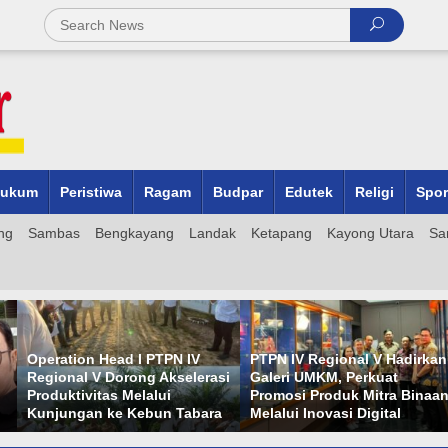
ukum
Peristiwa
Ragam
Budpar
Edutek
Religi
Spor
ng
Sambas
Bengkayang
Landak
Ketapang
Kayong Utara
Sa
PTPN IV Regional V Hadirkan
Proyek Turap di Gang
si
Galeri UMKM, Perkuat
Bentasan II Pontianak Utara
Promosi Produk Mitra Binaan
Disorot, Dibangun di Atas
a
Melalui Inovasi Digital
Lahan Gambut Tanpa Parit