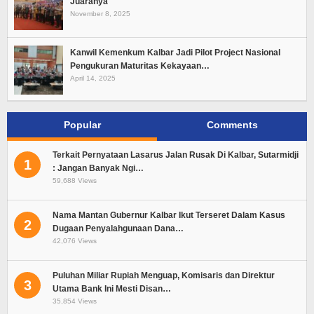
Juaranya
November 8, 2025
Kanwil Kemenkum Kalbar Jadi Pilot Project Nasional
Pengukuran Maturitas Kekayaan…
April 14, 2025
Popular
Comments
Terkait Pernyataan Lasarus Jalan Rusak Di Kalbar, Sutarmidji
1
: Jangan Banyak Ngi…
59,688 Views
Nama Mantan Gubernur Kalbar Ikut Terseret Dalam Kasus
2
Dugaan Penyalahgunaan Dana…
42,076 Views
Puluhan Miliar Rupiah Menguap, Komisaris dan Direktur
3
Utama Bank Ini Mesti Disan…
35,854 Views