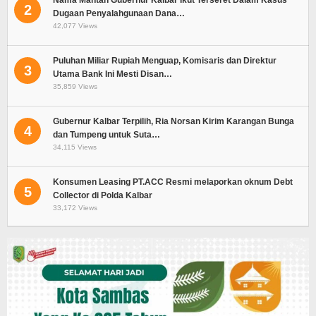
2
Dugaan Penyalahgunaan Dana…
42,077 Views
Puluhan Miliar Rupiah Menguap, Komisaris dan Direktur
3
Utama Bank Ini Mesti Disan…
35,859 Views
Gubernur Kalbar Terpilih, Ria Norsan Kirim Karangan Bunga
4
dan Tumpeng untuk Suta…
34,115 Views
Konsumen Leasing PT.ACC Resmi melaporkan oknum Debt
5
Collector di Polda Kalbar
33,172 Views