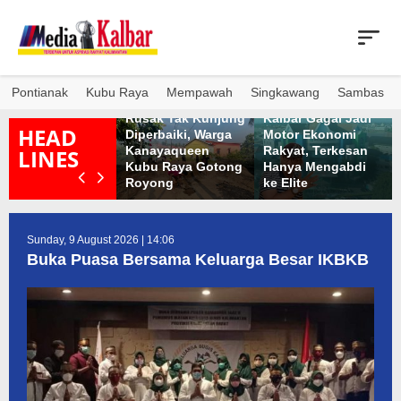
Skip
to
content
tusan Ikan Air
war Mati di
Pontianak
Kubu Raya
Mempawah
Singkawang
Sambas
erairan Sungai
Dua Tahun Jalan
Pengamat: Bank
apuas Kabupaten
Rusak Tak Kunjung
Kalbar Gagal Jadi
HEAD
apuas Hulu,
Diperbaiki, Warga
Motor Ekonomi
enyebabnya
Kanayaqueen
Rakyat, Terkesan
LINES
elum Diketahui
Kubu Raya Gotong
Hanya Mengabdi
ecara Jelas
Royong
ke Elite
Sunday, 9 August 2026 | 14:06
Buka Puasa Bersama Keluarga Besar IKBKB