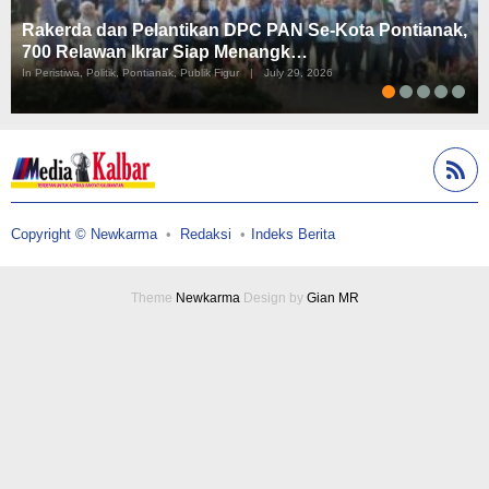
Rakerda dan Pelantikan DPC PAN Se-Kota Pontianak,
700 Relawan Ikrar Siap Menangk…
In Peristiwa, Politik, Pontianak, Publik Figur
|
July 29, 2026
Copyright © Newkarma
Redaksi
Indeks Berita
Theme
Newkarma
Design by
Gian MR