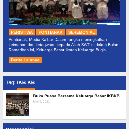
PERISTIWA
PONTIANAK
SEREMONIAL
Pontianak, Media Kalbar Dalam rangka meningkatkan
keimanan dan ketaqwaan kepada Allah SWT di dalam Bulan
Ramadhan ini, Keluarga Besar Ikatan Keluarga Bugis
Berita Lainnya
Tag:
IKB KB
Buka Puasa Bersama Keluarga Besar IKBKB
May 5, 2021