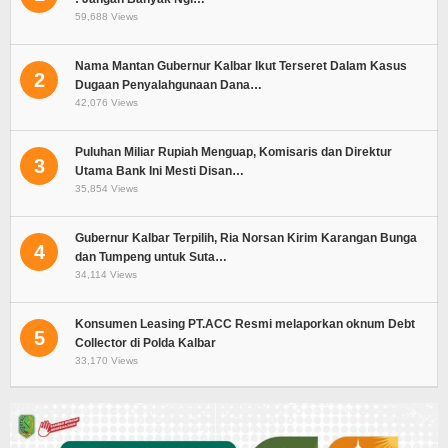
59,688 Views
Nama Mantan Gubernur Kalbar Ikut Terseret Dalam Kasus
2
Dugaan Penyalahgunaan Dana…
42,076 Views
Puluhan Miliar Rupiah Menguap, Komisaris dan Direktur
3
Utama Bank Ini Mesti Disan…
35,854 Views
Gubernur Kalbar Terpilih, Ria Norsan Kirim Karangan Bunga
4
dan Tumpeng untuk Suta…
34,114 Views
Konsumen Leasing PT.ACC Resmi melaporkan oknum Debt
5
Collector di Polda Kalbar
33,170 Views