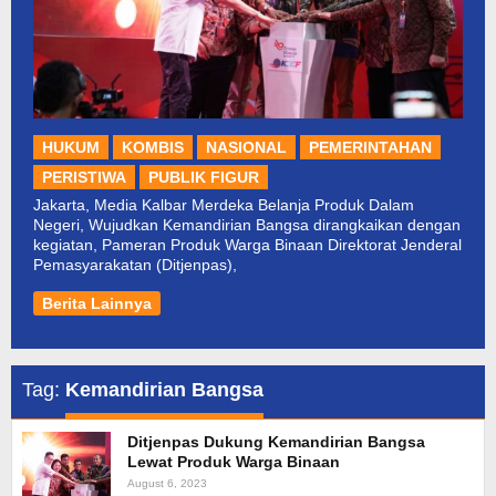
HUKUM
KOMBIS
NASIONAL
PEMERINTAHAN
PERISTIWA
PUBLIK FIGUR
Jakarta, Media Kalbar Merdeka Belanja Produk Dalam
Negeri, Wujudkan Kemandirian Bangsa dirangkaikan dengan
kegiatan, Pameran Produk Warga Binaan Direktorat Jenderal
Pemasyarakatan (Ditjenpas),
Berita Lainnya
Tag:
Kemandirian Bangsa
Ditjenpas Dukung Kemandirian Bangsa
Lewat Produk Warga Binaan
August 6, 2023