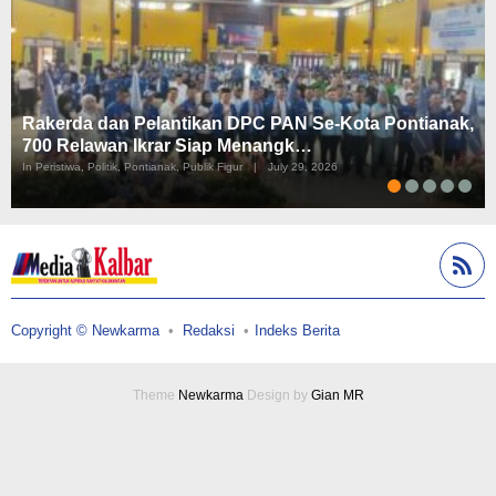
Rakerda dan Pelantikan DPC PAN Se-Kota Pontianak,
700 Relawan Ikrar Siap Menangk…
In Peristiwa, Politik, Pontianak, Publik Figur
|
July 29, 2026
Copyright © Newkarma
Redaksi
Indeks Berita
Theme
Newkarma
Design by
Gian MR