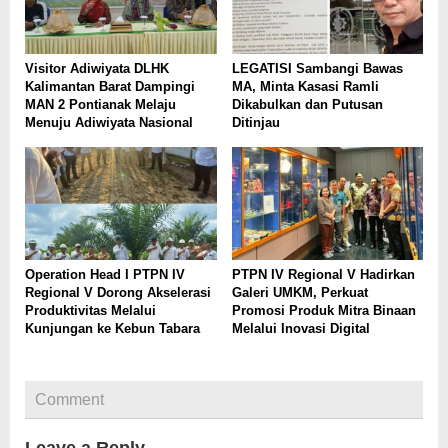
Visitor Adiwiyata DLHK
LEGATISI Sambangi Bawas
Kalimantan Barat Dampingi
MA, Minta Kasasi Ramli
MAN 2 Pontianak Melaju
Dikabulkan dan Putusan
Menuju Adiwiyata Nasional
Ditinjau
Operation Head I PTPN IV
PTPN IV Regional V Hadirkan
Regional V Dorong Akselerasi
Galeri UMKM, Perkuat
Produktivitas Melalui
Promosi Produk Mitra Binaan
Kunjungan ke Kebun Tabara
Melalui Inovasi Digital
Comment
Leave a Reply