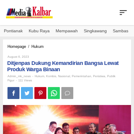
Skip
to
content
Pontianak
Kubu Raya
Mempawah
Singkawang
Sambas
Ditjenpas
Homepage
/
Hukum
Dukung
By
Kemandirian
August 6, 2023
Admin_mk_news
Ditjenpas Dukung Kemandirian Bangsa Lewat
Bangsa
Lewat
Produk Warga Binaan
Produk
Admin_mk_news
-
Hukum
,
Kombis
,
Nasional
,
Pemerintahan
,
Peristiwa
,
Publik
Warga
Figur
-
111 Views
Binaan