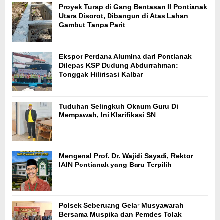
Proyek Turap di Gang Bentasan II Pontianak
Utara Disorot, Dibangun di Atas Lahan
Gambut Tanpa Parit
Ekspor Perdana Alumina dari Pontianak
Dilepas KSP Dudung Abdurrahman:
Tonggak Hilirisasi Kalbar
Tuduhan Selingkuh Oknum Guru Di
Mempawah, Ini Klarifikasi SN
Mengenal Prof. Dr. Wajidi Sayadi, Rektor
IAIN Pontianak yang Baru Terpilih
Polsek Seberuang Gelar Musyawarah
Bersama Muspika dan Pemdes Tolak