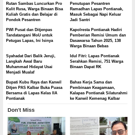
Rutan Sambas Luncurkan Pro
Penutupan Pesantren
Kulit Rusa, Warga Binaan Bisa
Ramadhan Lapas Pontianak,
Kuliah Gratis dan Belajar di
Masuk Sebagai Napi Keluar
Pondok Pesantren
Jadi Santri
PWI Pusat dan Ditjenpas
Kapolresta Pontianak Hadiri
Tandatangani MoU untuk
Pemberian Remisi Umum dan
Petugas Lapas, Ini Isinya
Dasawarsa Tahun 2025, 138
Warga Binaan Bebas
Syahadat Dari Balik Jeruji,
Idul Fitri: Lapas Pontianak
Langkah Awal Baru
Serahkan Remisi, 751 Warga
Muhammad Hidayat Usai
Binaan Dapat RK
Menjadi Mualaf
Bupati Kubu Raya dan Kanwil
Bahas Kerja Sama dan
Ditjen PAS Kalbar Buka Puasa
Pembinaan Keagamaan,
Bersama di Lapas Kelas IIA
Kalapas Pontianak Silaturahmi
Pontianak
ke Kanwil Kemenag Kalbar
Don't Miss