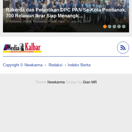
Rakerda dan Pelantikan DPC PAN Se-Kota Pontianak,
700 Relawan Ikrar Siap Menangk…
In Peristiwa, Politik, Pontianak, Publik Figur
|
July 29, 2026
Copyright © Newkarma
Redaksi
Indeks Berita
Theme
Newkarma
Design by
Gian MR