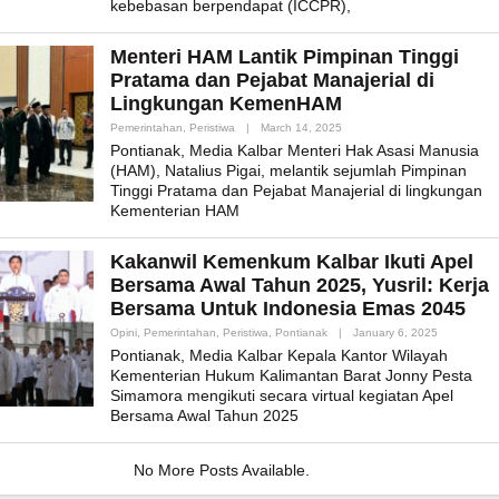
kebebasan berpendapat (ICCPR),
Menteri HAM Lantik Pimpinan Tinggi
Pratama dan Pejabat Manajerial di
Lingkungan KemenHAM
By
Pemerintahan
,
Peristiwa
|
March 14, 2025
Admin_mk_news
Pontianak, Media Kalbar Menteri Hak Asasi Manusia
(HAM), Natalius Pigai, melantik sejumlah Pimpinan
Tinggi Pratama dan Pejabat Manajerial di lingkungan
Kementerian HAM
Kakanwil Kemenkum Kalbar Ikuti Apel
Bersama Awal Tahun 2025, Yusril: Kerja
Bersama Untuk Indonesia Emas 2045
By
Opini
,
Pemerintahan
,
Peristiwa
,
Pontianak
|
January 6, 2025
Admin_mk_
Pontianak, Media Kalbar Kepala Kantor Wilayah
Kementerian Hukum Kalimantan Barat Jonny Pesta
Simamora mengikuti secara virtual kegiatan Apel
Bersama Awal Tahun 2025
No More Posts Available.