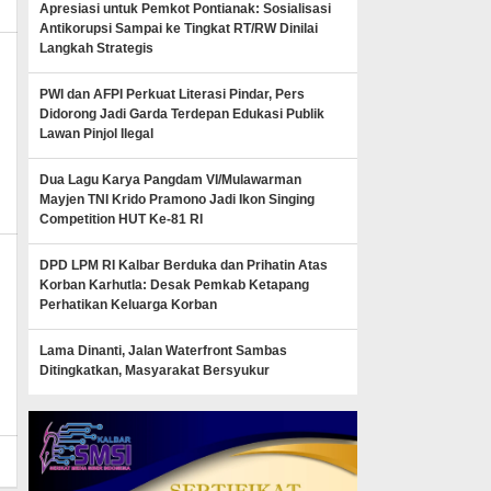
Apresiasi untuk Pemkot Pontianak: Sosialisasi
Antikorupsi Sampai ke Tingkat RT/RW Dinilai
Langkah Strategis
PWI dan AFPI Perkuat Literasi Pindar, Pers
Didorong Jadi Garda Terdepan Edukasi Publik
Lawan Pinjol Ilegal
Dua Lagu Karya Pangdam VI/Mulawarman
Mayjen TNI Krido Pramono Jadi Ikon Singing
Competition HUT Ke-81 RI
DPD LPM RI Kalbar Berduka dan Prihatin Atas
Korban Karhutla: Desak Pemkab Ketapang
Perhatikan Keluarga Korban
news
Lama Dinanti, Jalan Waterfront Sambas
Ditingkatkan, Masyarakat Bersyukur