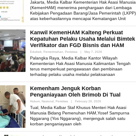
Jakarta, Media Kalbar Kementerian Hak Asasi Manusia
(KemenHAM) menerima penghargaan dari Lembaga
Kebijakan Pengadaan Barang/Jasa Pemerintah (LKPP)
atas keberhasilannya mencapai Kematangan Unit
Kanwil KemenHAM Kalteng Perkuat
Kepatuhan Pelaku Usaha Melalui Bimtek
Verifikator dan FGD Bisnis dan HAM
By
Eduktek
,
Pemerintahan
,
Peristiwa
|
May 7, 2026
Admin_mk_news
Palangka Raya, Media Kalbar Kantor Wilayah
Kementerian Hak Asasi Manusia Kalimantan Tengah
terus memperkuat pengawasan dan pembinaan
terhadap pelaku usaha melalui pelaksanaan
Kemenham Jenguk Korban
Penganiayaan Oleh Brimob Di Tual
By
Hukum
,
Nasional
,
Peristiwa
|
February 26, 2026
Admin_mk_news
Tual, Media Kalbar Staf Khusus Menteri Hak Asasi
Manusia Bidang Pemenuhan HAM,Yosef Sampurna
Nggarang (Yos Nggarang), menjenguk salah satu
korban penganiayaan oleh