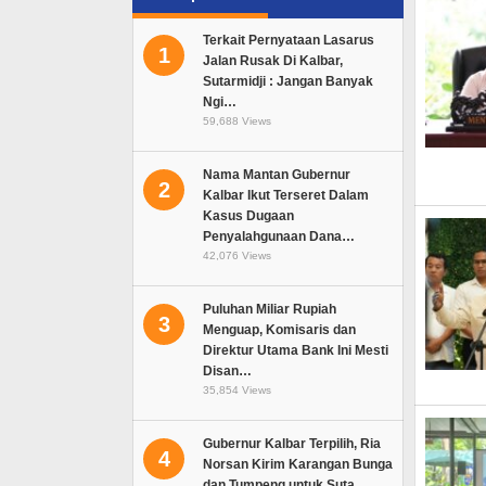
Terkait Pernyataan Lasarus
1
Jalan Rusak Di Kalbar,
Sutarmidji : Jangan Banyak
Ngi…
59,688 Views
Nama Mantan Gubernur
2
Kalbar Ikut Terseret Dalam
Kasus Dugaan
Penyalahgunaan Dana…
42,076 Views
Puluhan Miliar Rupiah
3
Menguap, Komisaris dan
Direktur Utama Bank Ini Mesti
Disan…
35,854 Views
Gubernur Kalbar Terpilih, Ria
4
Norsan Kirim Karangan Bunga
dan Tumpeng untuk Suta…