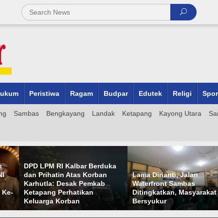
ukum
Peristiwa
Ragam
Budpar
Edutek
Religi
Spor
ng
Sambas
Bengkayang
Landak
Ketapang
Kayong Utara
Sa
DPD LPM RI Kalbar Berduka
dan Prihatin Atas Korban
Lama Dinanti, Jalan
Karhutla: Desak Pemkab
Waterfront Sambas
-
Ketapang Perhatikan
Ditingkatkan, Masyarakat
Keluarga Korban
Bersyukur