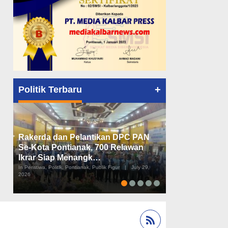
+
Politik Terbaru
Rakerda dan Pelantikan DPC PAN
Peta Politik K
Se-Kota Pontianak, 700 Relawan
Tiga Dapil da
Ikrar Siap Menangk…
Diusulkan
In Peristiwa, Politik, Pontianak, Publik Figur
|
July 29,
In Pemerintahan, Perist
2026
2026