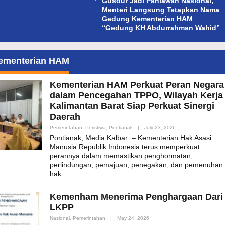
Gusdur Jadi Pahlawan Nasional,
Menteri Langsung Tetapkan Nama
Gedung Kementerian HAM
“Gedung KH Abdurrahman Wahid”
ementerian HAM
Kementerian HAM Perkuat Peran Negara
dalam Pencegahan TPPO, Wilayah Kerja
Kalimantan Barat Siap Perkuat Sinergi
Daerah
By
Pemerintahan
,
Peristiwa
,
Pontianak
|
July 23, 2026
Admin_mk_news
Pontianak, Media Kalbar – Kementerian Hak Asasi
Manusia Republik Indonesia terus memperkuat
perannya dalam memastikan penghormatan,
perlindungan, pemajuan, penegakan, dan pemenuhan
hak
Kemenham Menerima Penghargaan Dari
LKPP
By
Nasional
,
Pemerintahan
|
May 24, 2026
Admin_mk_news