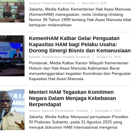
By
Nasional
,
Pemerintahan
,
Peristiwa
|
November 3, 2025
Admin_mk_news
Jakarta, Media Kalbar Kementerian Hak Asasi Manusia
(KemenHAM) menegaskan, revisi Undang-Undang
Nomor 39 Tahun 1999 tentang Hak Asasi Manusia tida
bertujuan melemahkan
KemenHAM Kalbar Gelar Penguatan
Kapasitas HAM bagi Pelaku Usaha:
Dorong Sinergi Bisnis dan Kemanusiaan
By
Eduktek
,
Pemerintahan
,
Peristiwa
,
Pontianak
|
October 21, 2025
Admin_
Pontianak, Media Kalbar Kantor Wilayah Kementerian
Hukum dan Hak Asasi Manusia Kalimantan Barat
menyelenggarakan kegiatan Koordinasi dan Penguata
Kapasitas Hak Asasi Manusia
Menteri HAM Tegaskan Komitmen
Negara Dalam Menjaga Kebebasan
Berpendapat
By
Hankam
,
Nasional
,
Pemerintahan
,
Peristiwa
|
September 2, 2025
Admin_
Jakarta, Media Kalbar Menyusul pernyataan Presiden
RI Prabowo Subianto, pada 31 Agustus 2025 yang
merujuk dokumen HAM Internasional mengenai