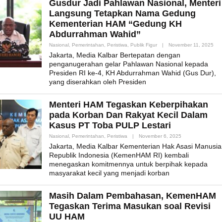
Gusdur Jadi Pahlawan Nasional, Menteri
Langsung Tetapkan Nama Gedung
Kementerian HAM “Gedung KH
Abdurrahman Wahid”
By
Nasional
,
Pemerintahan
,
Peristiwa
,
Publik Figur
|
November 11, 2025
Adm
Jakarta, Media Kalbar Bertepatan dengan
penganugerahan gelar Pahlawan Nasional kepada
Presiden RI ke-4, KH Abdurrahman Wahid (Gus Dur),
yang diserahkan oleh Presiden
Menteri HAM Tegaskan Keberpihakan
pada Korban Dan Rakyat Kecil Dalam
Kasus PT Toba PULP Lestari
By
Nasional
,
Pemerintahan
,
Peristiwa
|
November 6, 2025
Admin_mk_news
Jakarta, Media Kalbar Kementerian Hak Asasi Manusia
Republik Indonesia (KemenHAM RI) kembali
menegaskan komitmennya untuk berpihak kepada
masyarakat kecil yang menjadi korban
Masih Dalam Pembahasan, KemenHAM
Tegaskan Terima Masukan soal Revisi
UU HAM