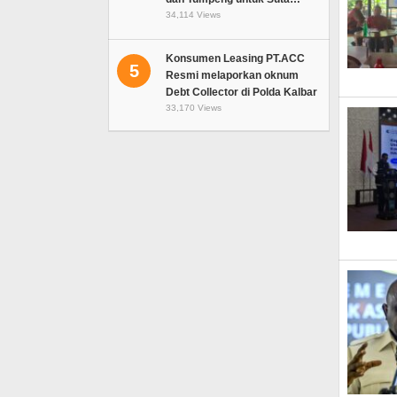
34,114 Views
Konsumen Leasing PT.ACC
5
Resmi melaporkan oknum
Debt Collector di Polda Kalbar
33,170 Views