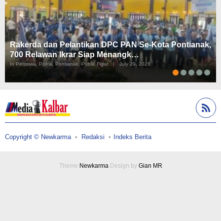
Rakerda dan Pelantikan DPC PAN Se-Kota Pontianak,
700 Relawan Ikrar Siap Menangk…
In Peristiwa, Politik, Pontianak, Publik Figur
|
July 29, 2026
Copyright © Newkarma
Redaksi
Indeks Berita
Theme
Newkarma
Design by
Gian MR