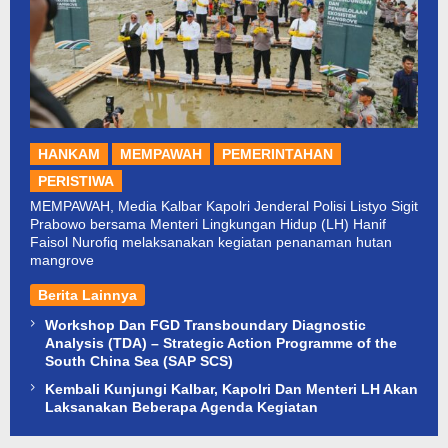
HANKAM
MEMPAWAH
PEMERINTAHAN
PERISTIWA
MEMPAWAH, Media Kalbar Kapolri Jenderal Polisi Listyo Sigit
Prabowo bersama Menteri Lingkungan Hidup (LH) Hanif
Faisol Nurofiq melaksanakan kegiatan penanaman hutan
mangrove
Berita Lainnya
Workshop Dan FGD Transboundary Diagnostic
Analysis (TDA) – Strategic Action Programme of the
South China Sea (SAP SCS)
Kembali Kunjungi Kalbar, Kapolri Dan Menteri LH Akan
Laksanakan Beberapa Agenda Kegiatan