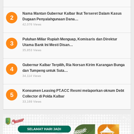
Nama Mantan Gubernur Kalbar Ikut Terseret Dalam Kasus
2
Dugaan Penyalahgunaan Dana…
42,076 Views
Puluhan Miliar Rupiah Menguap, Komisaris dan Direktur
3
Utama Bank Ini Mesti Disan…
35,853 Views
Gubernur Kalbar Terpilih, Ria Norsan Kirim Karangan Bunga
4
dan Tumpeng untuk Suta…
34,114 Views
Konsumen Leasing PT.ACC Resmi melaporkan oknum Debt
5
Collector di Polda Kalbar
33,169 Views