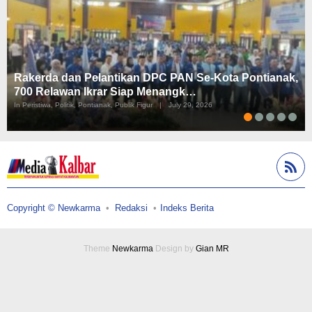
Rakerda dan Pelantikan DPC PAN Se-Kota Pontianak,
700 Relawan Ikrar Siap Menangk…
In Peristiwa, Politik, Pontianak, Publik Figur
|
July 29, 2026
Copyright © Newkarma
Redaksi
Indeks Berita
Theme
Newkarma
Design by
Gian MR