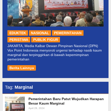
EDUKTEK
NASIONAL
PEMERINTAHAN
PERISTIWA
PUBLIK FIGUR
JAKARTA, Media Kalbar Dewan Pimpinan Nasional (DPN)
Vox Point Indonesia menyoroti urgensi terhadap nasib kaum
marginal dan terpinggirkan di bawah kepemimpinan
pemerintahan
Berita Lainnya
Tag:
Marginal
Pemerintahan Baru Patut Wujudkan Harapan
Besar Kaum Marginal
April 28, 2024