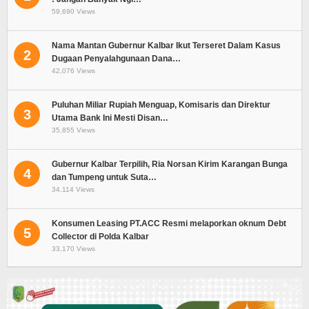
59,690 Views
Nama Mantan Gubernur Kalbar Ikut Terseret Dalam Kasus
2
Dugaan Penyalahgunaan Dana…
42,076 Views
Puluhan Miliar Rupiah Menguap, Komisaris dan Direktur
3
Utama Bank Ini Mesti Disan…
35,855 Views
Gubernur Kalbar Terpilih, Ria Norsan Kirim Karangan Bunga
4
dan Tumpeng untuk Suta…
34,114 Views
Konsumen Leasing PT.ACC Resmi melaporkan oknum Debt
5
Collector di Polda Kalbar
33,170 Views