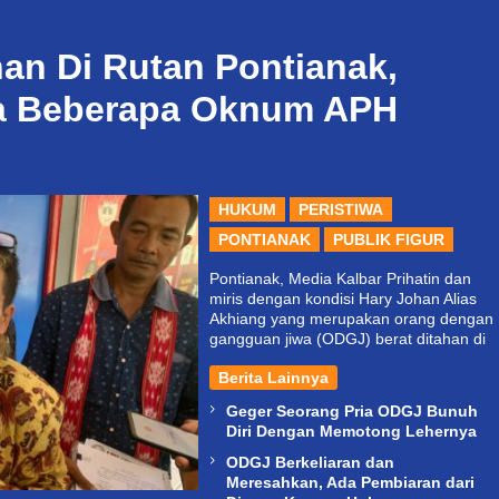
han Di Rutan Pontianak,
a Beberapa Oknum APH
HUKUM
PERISTIWA
PONTIANAK
PUBLIK FIGUR
Pontianak, Media Kalbar Prihatin dan
miris dengan kondisi Hary Johan Alias
Akhiang yang merupakan orang dengan
gangguan jiwa (ODGJ) berat ditahan di
Berita Lainnya
Geger Seorang Pria ODGJ Bunuh
Diri Dengan Memotong Lehernya
ODGJ Berkeliaran dan
Meresahkan, Ada Pembiaran dari