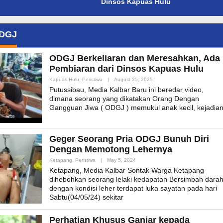
Dinsos Kapuas Hulu
DGJ
ODGJ Berkeliaran dan Meresahkan, Ada
Pembiaran dari Dinsos Kapuas Hulu
By
Kapuas Hulu
,
Peristiwa
|
August 25, 2025
Admin_mk_news
Putussibau, Media Kalbar Baru ini beredar video,
dimana seorang yang dikatakan Orang Dengan
Gangguan Jiwa ( ODGJ ) memukul anak kecil, kejadia
Geger Seorang Pria ODGJ Bunuh Diri
Dengan Memotong Lehernya
By
Ketapang
,
Peristiwa
|
May 5, 2024
Admin_mk_news
Ketapang, Media Kalbar Sontak Warga Ketapang
dihebohkan seorang lelaki kedapatan Bersimbah dara
dengan kondisi leher terdapat luka sayatan pada hari
Sabtu(04/05/24) sekitar
Perhatian Khusus Ganjar kepada