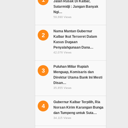
Jalan Rusak Di Kalbar,
Sutarmidji : Jangan Banyak
Ngi…
59,690 Views
Nama Mantan Gubernur
2
Kalbar Ikut Terseret Dalam
Kasus Dugaan
Penyalahgunaan Dana…
42,076 Views
Puluhan Miliar Rupiah
3
Menguap, Komisaris dan
Direktur Utama Bank Ini Mesti
Disan…
35,855 Views
Gubernur Kalbar Terpilih, Ria
4
Norsan Kirim Karangan Bunga
dan Tumpeng untuk Suta…
34,115 Views