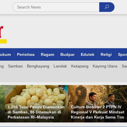
ukum
Peristiwa
Ragam
Budpar
Edutek
Religi
Spor
ng
Sambas
Bengkayang
Landak
Ketapang
Kayong Utara
Sa
1.286 Telur Penyu Diamankan
Culture Booster 2 PTPN IV
di Sambas, 96 Ditemukan di
Regional V Perkuat Mindset
Perbatasan RI–Malaysia
Kinerja dan Kerja Sama Tim