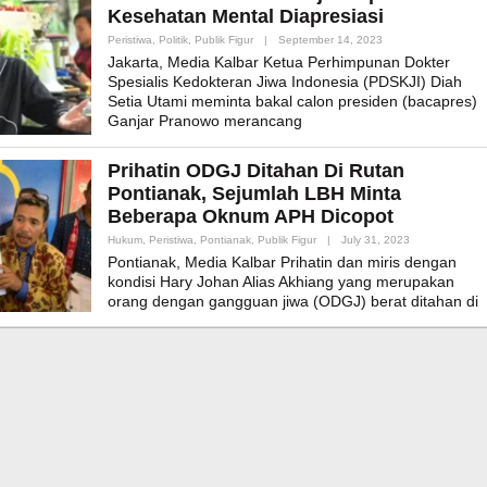
Kesehatan Mental Diapresiasi
By
Peristiwa
,
Politik
,
Publik Figur
|
September 14, 2023
Admin_mk_news
Jakarta, Media Kalbar Ketua Perhimpunan Dokter
Spesialis Kedokteran Jiwa Indonesia (PDSKJI) Diah
Setia Utami meminta bakal calon presiden (bacapres)
Ganjar Pranowo merancang
Prihatin ODGJ Ditahan Di Rutan
Pontianak, Sejumlah LBH Minta
Beberapa Oknum APH Dicopot
By
Hukum
,
Peristiwa
,
Pontianak
,
Publik Figur
|
July 31, 2023
Admin_mk_new
Pontianak, Media Kalbar Prihatin dan miris dengan
kondisi Hary Johan Alias Akhiang yang merupakan
orang dengan gangguan jiwa (ODGJ) berat ditahan di