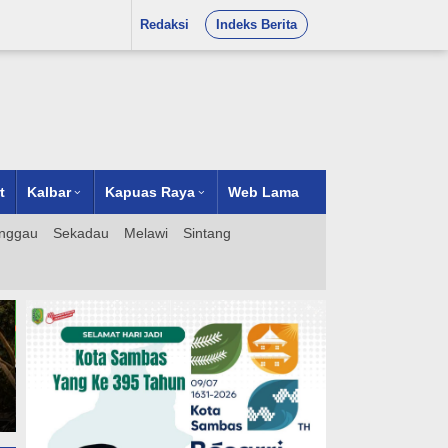
Redaksi
Indeks Berita
t
Kalbar
Kapuas Raya
Web Lama
nggau
Sekadau
Melawi
Sintang
LEGATISI Datang Tepat
Waktu, Yayasan Tak Muncul:
Klarifikasi Berujung Langkah
Hukum