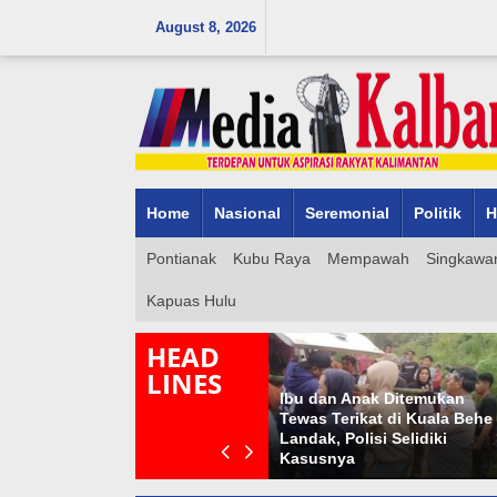
Skip
August 8, 2026
to
content
Home
Nasional
Seremonial
Politik
H
Pontianak
Kubu Raya
Mempawah
Singkawa
Kapuas Hulu
HEAD
LINES
Ibu dan Anak Ditemukan
Luar Biasa Ramai Peringatan
Tewas Terikat di Kuala Behe
666 Tahun Masuknya Islam di
Landak, Polisi Selidiki
Tanah Papua
Kasusnya