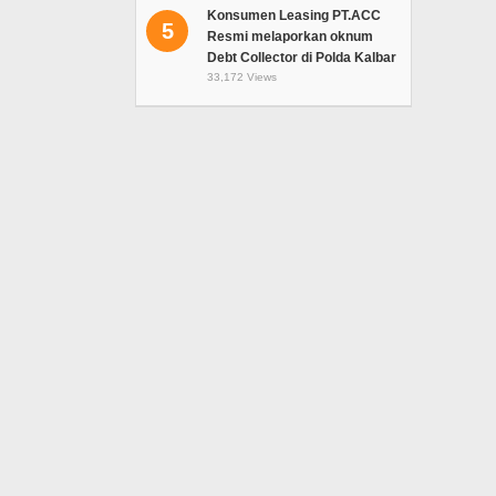
Konsumen Leasing PT.ACC
5
Resmi melaporkan oknum
Debt Collector di Polda Kalbar
33,172 Views