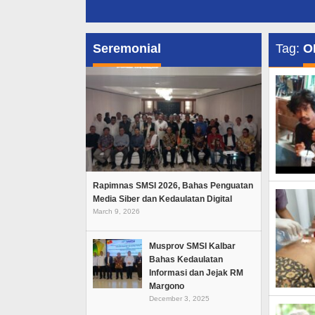
Seremonial
Tag:
O
Rapimnas SMSI 2026, Bahas Penguatan
Media Siber dan Kedaulatan Digital
March 9, 2026
Musprov SMSI Kalbar
Bahas Kedaulatan
Informasi dan Jejak RM
Margono
December 3, 2025