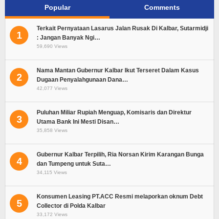
Popular
Comments
Terkait Pernyataan Lasarus Jalan Rusak Di Kalbar, Sutarmidji
1
: Jangan Banyak Ngi…
59,690 Views
Nama Mantan Gubernur Kalbar Ikut Terseret Dalam Kasus
2
Dugaan Penyalahgunaan Dana…
42,077 Views
Puluhan Miliar Rupiah Menguap, Komisaris dan Direktur
3
Utama Bank Ini Mesti Disan…
35,858 Views
Gubernur Kalbar Terpilih, Ria Norsan Kirim Karangan Bunga
4
dan Tumpeng untuk Suta…
34,115 Views
Konsumen Leasing PT.ACC Resmi melaporkan oknum Debt
5
Collector di Polda Kalbar
33,172 Views