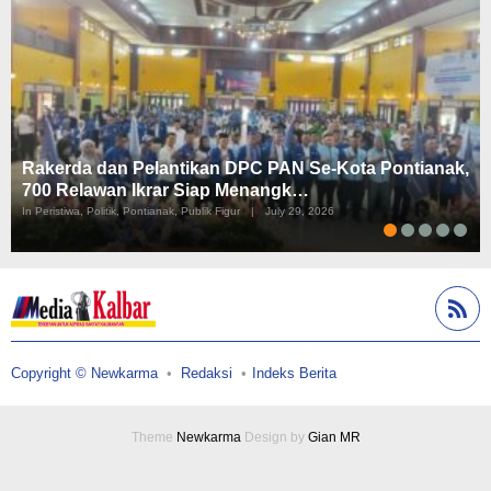
Rakerda dan Pelantikan DPC PAN Se-Kota Pontianak,
700 Relawan Ikrar Siap Menangk…
In Peristiwa, Politik, Pontianak, Publik Figur
|
July 29, 2026
Copyright © Newkarma
Redaksi
Indeks Berita
Theme
Newkarma
Design by
Gian MR