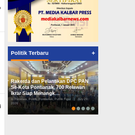
n
+
Politik Terbaru
ews
Rakerda dan Pelantikan DPC PAN
Peta Politik K
Se-Kota Pontianak, 700 Relawan
Tiga Dapil da
Ikrar Siap Menangk…
Diusulkan
In Peristiwa, Politik, Pontianak, Publik Figur
|
July 29,
In Pemerintahan, Perist
2026
2026
i
,