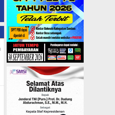
I
_news