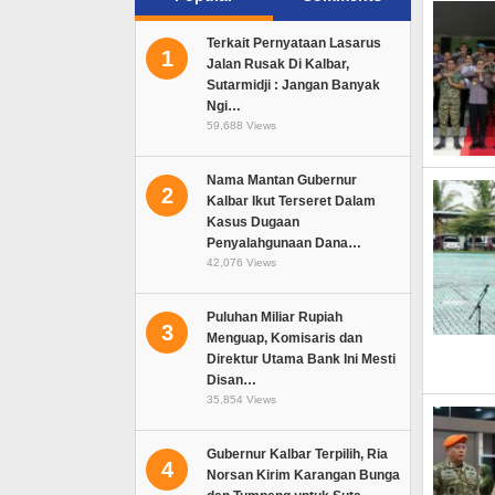
Terkait Pernyataan Lasarus
1
Jalan Rusak Di Kalbar,
Sutarmidji : Jangan Banyak
Ngi…
59,688 Views
Nama Mantan Gubernur
2
Kalbar Ikut Terseret Dalam
Kasus Dugaan
Penyalahgunaan Dana…
42,076 Views
Puluhan Miliar Rupiah
3
Menguap, Komisaris dan
Direktur Utama Bank Ini Mesti
Disan…
35,854 Views
Gubernur Kalbar Terpilih, Ria
4
Norsan Kirim Karangan Bunga