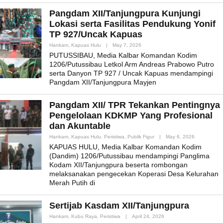
Pangdam XII/Tanjungpura Kunjungi
Lokasi serta Fasilitas Pendukung Yonif
TP 927/Uncak Kapuas
By
Hankam
,
Kapuas Hulu
|
May 7, 2026
Admin_mk_news
PUTUSSIBAU, Media Kalbar Komandan Kodim
1206/Putussibau Letkol Arm Andreas Prabowo Putro
serta Danyon TP 927 / Uncak Kapuas mendampingi
Pangdam XII/Tanjungpura Mayjen
Pangdam XII/ TPR Tekankan Pentingnya
Pengelolaan KDKMP Yang Profesional
dan Akuntable
By
Hankam
,
Kapuas Hulu
,
Peristiwa
,
Publik Figur
|
May 6, 2026
Admin_mk_
KAPUAS HULU, Media Kalbar Komandan Kodim
(Dandim) 1206/Putussibau mendampingi Panglima
Kodam XII/Tanjungpura beserta rombongan
melaksanakan pengecekan Koperasi Desa Kelurahan
Merah Putih di
Sertijab Kasdam XII/Tanjungpura
By
Hankam
,
Kubu Raya
,
Peristiwa
|
April 24, 2026
Admin_mk_news