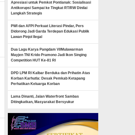
Apresiasi untuk Pemkot Pontianak: Sosialisasi
Antikorupsi Sampai ke Tingkat RT/RW Dinilai
Langkah Strategis
PWI dan AFPI Perkuat Literasi Pindar, Pers
Didorong Jadi Garda Terdepan Edukasi Publik
Lawan Pinjol Ilegal
Dua Lagu Karya Pangdam VI/Mulawarman
Mayjen TNI Krido Pramono Jadi Ikon Singing
Competition HUT Ke-81 RI
DPD LPM RI Kalbar Berduka dan Prihatin Atas
Korban Karhutla: Desak Pemkab Ketapang
Perhatikan Keluarga Korban
news
Lama Dinanti, Jalan Waterfront Sambas
Ditingkatkan, Masyarakat Bersyukur