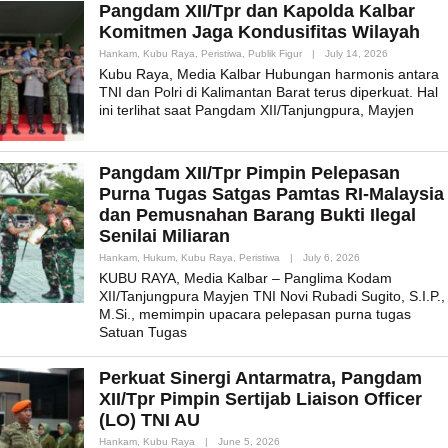
Pangdam XII/Tpr dan Kapolda Kalbar
Komitmen Jaga Kondusifitas Wilayah
By
Hankam
,
Kubu Raya
,
Peristiwa
,
Publik Figur
|
July 14, 2026
Admin_mk_n
Kubu Raya, Media Kalbar Hubungan harmonis antara
TNI dan Polri di Kalimantan Barat terus diperkuat. Hal
ini terlihat saat Pangdam XII/Tanjungpura, Mayjen
Pangdam XII/Tpr Pimpin Pelepasan
Purna Tugas Satgas Pamtas RI-Malaysia
dan Pemusnahan Barang Bukti Ilegal
Senilai Miliaran
By
Hankam
,
Hukum
,
Kubu Raya
,
Peristiwa
|
July 6, 2026
Admin_mk_news
KUBU RAYA, Media Kalbar – Panglima Kodam
XII/Tanjungpura Mayjen TNI Novi Rubadi Sugito, S.I.P.,
M.Si., memimpin upacara pelepasan purna tugas
Satuan Tugas
Perkuat Sinergi Antarmatra, Pangdam
XII/Tpr Pimpin Sertijab Liaison Officer
(LO) TNI AU
By
Hankam
,
Kubu Raya
|
June 5, 2026