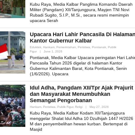
Admin_mk_news
Kubu Raya, Media Kalbar Panglima Komando Daerah
Militer (Pangdam) XII/Tanjungpura, Mayjen TNI Novi
Rubadi Sugito, S.I.P., M.Si., secara resmi memimpin
upacara Serah
Upacara Hari Lahir Pancasila Di Halama
Kantor Gubernur Kalbar
Eduktek
,
Hankam
,
Pemerintahan
,
Peristiwa
,
Pontianak
,
Publik
By
Figur
|
June 1, 2026
Admin_mk_news
Pontianak, Media Kalbar Upacara peringatan Hari Lahi
Pancasila Tahun 2026 digelar di halaman Kantor
Gubernur Kalimantan Barat, Kota Pontianak, Senin
(1/6/2026). Upacara
Idul Adha, Pangdam XII/Tpr Ajak Prajurit
dan Masyarakat Menumbuhkan
Semangat Pengorbanan
By
Hankam
,
Peristiwa
,
Publik Figur
,
Religi
|
May 27, 2026
Admin_mk_news
Kubu Raya, Media Kalbar Kodam XII/Tanjungpura
menggelar Shalat Idul Adha 10 Dzulhijah 1447 H/2026
M dan penyembelihan hewan kurban. Bertempat di
Masjid