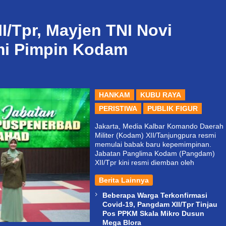
I/Tpr, Mayjen TNI Novi
mi Pimpin Kodam
HANKAM
KUBU RAYA
PERISTIWA
PUBLIK FIGUR
Jakarta, Media Kalbar Komando Daerah
Militer (Kodam) XII/Tanjungpura resmi
memulai babak baru kepemimpinan.
Jabatan Panglima Kodam (Pangdam)
XII/Tpr kini resmi diemban oleh
Berita Lainnya
Beberapa Warga Terkonfirmasi
Covid-19, Pangdam XII/Tpr Tinjau
Pos PPKM Skala Mikro Dusun
Mega Blora