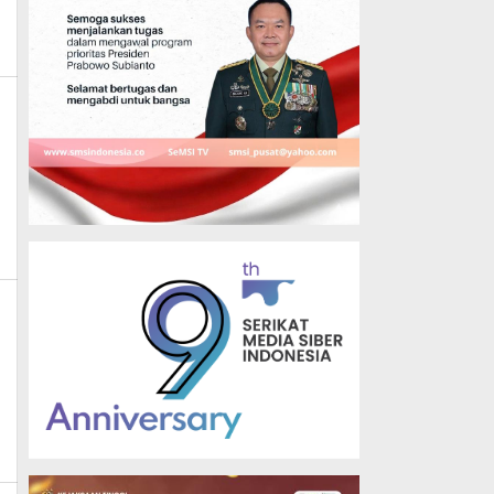
,
in_mk_news