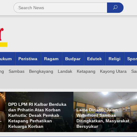
ukum
Peristiwa
Ragam
Budpar
Edutek
Religi
Spor
ng
Sambas
Bengkayang
Landak
Ketapang
Kayong Utara
Sa
Dua Lagu Karya Pangdam
PWI dan AFPI Perkuat Literasi
VI/Mulawarman Mayjen TNI
Pindar, Pers Didorong Jadi
Krido Pramono Jadi Ikon
Garda Terdepan Edukasi
Singing Competition HUT Ke-
Publik Lawan Pinjol Ilegal
81 RI