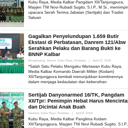
Kubu Raya, Media Kalbar Pangdam XII/Tanjungpura,
Mayjen TNI Novi Rubadi Sugito, S.I.P., M.Si., memimpi
upacara Serah Terima Jabatan (Sertijab) dan Tradisi
Satuan
Gagalkan Penyelundupan 1.659 Butir
Ekstasi di Perbatasan, Danrem 121/Abw
Serahkan Pelaku dan Barang Bukti ke
BNNP Kalbar
By
Bengkayang
,
Hukum
,
Kubu Raya
,
Peristiwa
|
April 23, 2026
Admin_mk_n
*Salah Satu Pelaku Mengaku Wartawan Kubu Raya,
Media Kalbar Komando Daerah Militer (Kodam)
XII/Tanjungpura kembali menunjukkan komitmennya
dalam menjaga kedaulatan dan kebersihan
Sertijab Danyonarmed 16/TK, Pangdam
XII/Tpr: Pemimpin Hebat Harus Mencinta
dan Dicintai Anak Buah
By
Hankam
,
Kubu Raya
,
Peristiwa
|
April 6, 2026
Admin_mk_news
Kubu Raya, Media Kalbar Panglima Kodam
XII/Tanjungpura, Mayjen TNI Novi Rubadi Sugito, S.I.P.