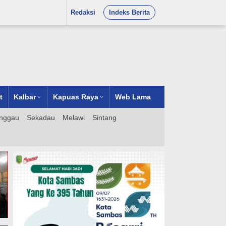
Redaksi
Indeks Berita
t
Kalbar
Kapuas Raya
Web Lama
nggau
Sekadau
Melawi
Sintang
DPD LPM RI Kalbar Berduka
dan Prihatin Atas Korban
Lama Dinanti, Jalan
Karhutla: Desak Pemkab
Waterfront Sambas
Ketapang Perhatikan
Ditingkatkan, Masyarakat
Keluarga Korban
Bersyukur