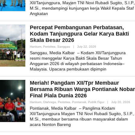
XII/Tanjungpura, Mayjen TNI Novi Rubadi Sugito, S.I.P.
M.Si., mendampingi kunjungan kerja Wakil Kepala Staf
Angkatan
Percepat Pembangunan Perbatasan,
Kodam Tanjungpura Gelar Karya Bakti
Skala Besar 2026
By
Hankam
,
Peristiwa
,
Sanggau
|
July 22, 2026
Admin_mk_news
Sanggau, Media Kalbar – Kodam XII/Tanjungpura
resmi menggelar Karya Bakti Skala Besar Tahun
Anggaran 2026 di wilayah perbatasan Indonesia–
Malaysia. Upacara pembukaan dipimpin
Meriah! Pangdam XII/Tpr Membaur
Bersama Ribuan Warga Pontianak Nobar
Final Piala Dunia 2026
By
Hankam
,
Olahraga
,
Peristiwa
,
Pontianak
,
Publik Figur
|
July 20, 2026
Adm
Pontianak, Media Kalbar – Panglima Kodam
XII/Tanjungpura Mayjen TNI Novi Rubadi Sugito, S.I.P.,
M.Si., membaur bersama ribuan masyarakat dalam
acara Nonton Bareng