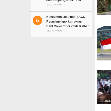
dan Tumpeng untuk Suta…
34,114 Views
Konsumen Leasing PT.ACC
5
Resmi melaporkan oknum
Debt Collector di Polda Kalbar
33,170 Views