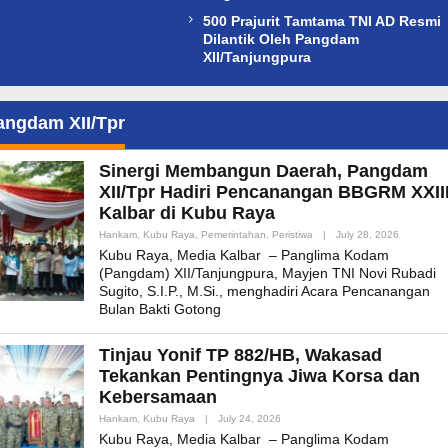
500 Prajurit Tamtama TNI AD Resmi
Dilantik Oleh Pangdam
XII/Tanjungpura
angdam XII/Tpr
Sinergi Membangun Daerah, Pangdam
XII/Tpr Hadiri Pencanangan BBGRM XXII
Kalbar di Kubu Raya
By
Hankam
,
Kubu Raya
,
Pemerintahan
,
Peristiwa
|
July 28, 2026
Admin_mk
Kubu Raya, Media Kalbar – Panglima Kodam
(Pangdam) XII/Tanjungpura, Mayjen TNI Novi Rubadi
Sugito, S.I.P., M.Si., menghadiri Acara Pencanangan
Bulan Bakti Gotong
Tinjau Yonif TP 882/HB, Wakasad
Tekankan Pentingnya Jiwa Korsa dan
Kebersamaan
By
Hankam
,
Kubu Raya
|
July 24, 2026
Admin_mk_news
Kubu Raya, Media Kalbar – Panglima Kodam