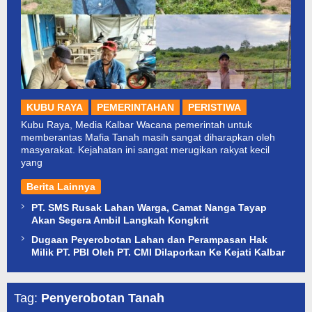
KUBU RAYA
PEMERINTAHAN
PERISTIWA
Kubu Raya, Media Kalbar Wacana pemerintah untuk
memberantas Mafia Tanah masih sangat diharapkan oleh
masyarakat. Kejahatan ini sangat merugikan rakyat kecil
yang
Berita Lainnya
PT. SMS Rusak Lahan Warga, Camat Nanga Tayap
Akan Segera Ambil Langkah Kongkrit
Dugaan Peyerobotan Lahan dan Perampasan Hak
Milik PT. PBI Oleh PT. CMI Dilaporkan Ke Kejati Kalbar
Tag:
Penyerobotan Tanah