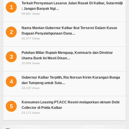
Terkait Pernyataan Lasarus Jalan Rusak Di Kalbar, Sutarmidji
1
: Jangan Banyak Ngi…
59,691 Views
Nama Mantan Gubernur Kalbar Ikut Terseret Dalam Kasus
2
Dugaan Penyalahgunaan Dana…
42,077 Views
Puluhan Miliar Rupiah Menguap, Komisaris dan Direktur
3
Utama Bank Ini Mesti Disan…
35,859 Views
Gubernur Kalbar Terpilih, Ria Norsan Kirim Karangan Bunga
4
dan Tumpeng untuk Suta…
34,115 Views
Konsumen Leasing PT.ACC Resmi melaporkan oknum Debt
5
Collector di Polda Kalbar
33,172 Views