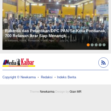
Rakerda dan Pelantikan DPC PAN Se-Kota Pontianak,
700 Relawan Ikrar Siap Menangk…
In Peristiwa, Politik, Pontianak, Publik Figur
|
July 29, 2026
Copyright © Newkarma
Redaksi
Indeks Berita
Theme
Newkarma
Design by
Gian MR