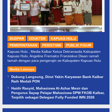
BUDPAR
EDUKTEK
KAPUAS HULU
PEMERINTAHAN
PERISTIWA
PUBLIK FIGUR
Kapuas Hulu , Media Kalbar Ketua Dekranasda Kabupaten
Kapuas Hulu, Angeline Fremalco Fransiskus Diaan ramah
tamah dengan para pengerajin se-Kabupaten Kapuas Hulu
Berita Lainnya
Dukung Langsung, Dirut Yakin Karyawan Bank Kalbar
Raih Medali PON
Haidir Rasyid, Mahasiswa Al-Azhar Mesir dan
Pengurus Sayap Pelajar Mahasiswa DPW FKOB Kalbar,
Terpilih sebagai Delegasi Fully Funded IMN 2026