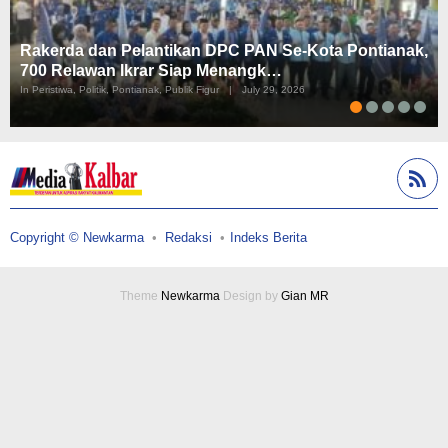
Rakerda dan Pelantikan DPC PAN Se-Kota Pontianak,
700 Relawan Ikrar Siap Menangk…
In Peristiwa, Politik, Pontianak, Publik Figur
|
July 29, 2026
Copyright © Newkarma
Redaksi
Indeks Berita
Theme
Newkarma
Design by
Gian MR