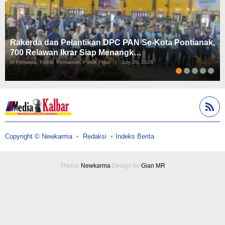
Rakerda dan Pelantikan DPC PAN Se-Kota Pontianak,
700 Relawan Ikrar Siap Menangk…
In Peristiwa, Politik, Pontianak, Publik Figur
|
July 29, 2026
Copyright © Newkarma
Redaksi
Indeks Berita
Theme
Newkarma
Design by
Gian MR