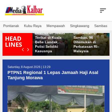
Skip
to
content
Pontianak
Kubu Raya
Mempawah
Singkawang
Sambas
Ibu dan Anak
1.286 Telur Penyu
uar Biasa Ramai
Ditemukan Tewas
Diamankan di
HEAD
eringatan 666
Terikat di Kuala
Sambas, 96
ahun Masuknya
Behe Landak,
Ditemukan di
LINES
slam di Tanah
Polisi Selidiki
Perbatasan RI–
apua
Kasusnya
Malaysia
Saturday, 8 August 2026 | 13:29
PTPN1 Regional 1 Lepas Jamaah Haji Asal
Tanjung Morawa