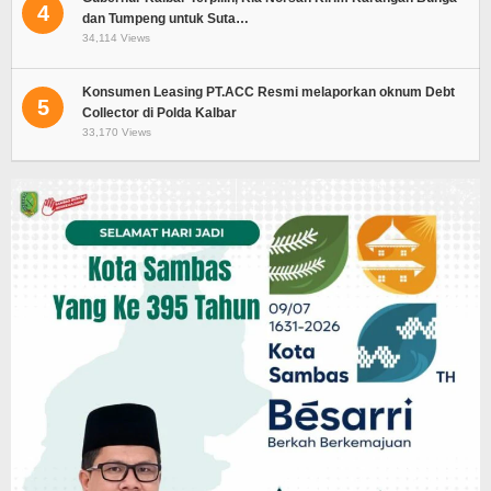
4
dan Tumpeng untuk Suta…
34,114 Views
Konsumen Leasing PT.ACC Resmi melaporkan oknum Debt
5
Collector di Polda Kalbar
33,170 Views