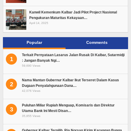
Kanwil Kemenkum Kalbar Jadi Pilot Project Nasional
Pengukuran Maturitas Kekayaan…
April 14, 2025
Popular
Comments
Terkait Pernyataan Lasarus Jalan Rusak Di Kalbar, Sutarmidji
1
: Jangan Banyak Ngi…
59,690 Views
Nama Mantan Gubernur Kalbar Ikut Terseret Dalam Kasus
2
Dugaan Penyalahgunaan Dana…
42,076 Views
Puluhan Miliar Rupiah Menguap, Komisaris dan Direktur
3
Utama Bank Ini Mesti Disan…
35,855 Views
Gubernur Kalbar Terpilih, Ria Norsan Kirim Karangan Bunga