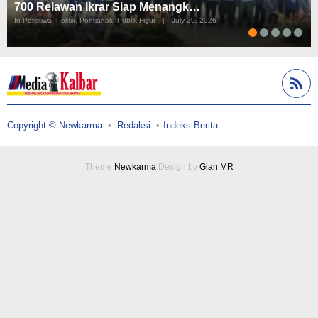
700 Relawan Ikrar Siap Menangk…
In Peristiwa, Politik, Pontianak, Publik Figur
|
July 29, 2026
Copyright © Newkarma
Redaksi
Indeks Berita
Theme
Newkarma
Design by
Gian MR