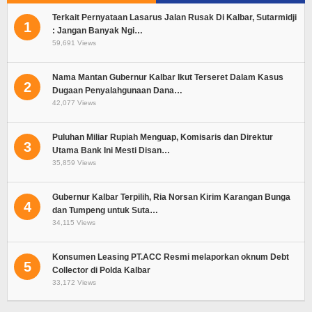
Terkait Pernyataan Lasarus Jalan Rusak Di Kalbar, Sutarmidji
1
: Jangan Banyak Ngi…
59,691 Views
Nama Mantan Gubernur Kalbar Ikut Terseret Dalam Kasus
2
Dugaan Penyalahgunaan Dana…
42,077 Views
Puluhan Miliar Rupiah Menguap, Komisaris dan Direktur
3
Utama Bank Ini Mesti Disan…
35,859 Views
Gubernur Kalbar Terpilih, Ria Norsan Kirim Karangan Bunga
4
dan Tumpeng untuk Suta…
34,115 Views
Konsumen Leasing PT.ACC Resmi melaporkan oknum Debt
5
Collector di Polda Kalbar
33,172 Views