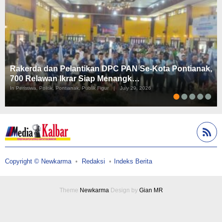
Rakerda dan Pelantikan DPC PAN Se-Kota Pontianak,
700 Relawan Ikrar Siap Menangk…
In Peristiwa, Politik, Pontianak, Publik Figur
|
July 29, 2026
Copyright © Newkarma
Redaksi
Indeks Berita
Theme
Newkarma
Design by
Gian MR