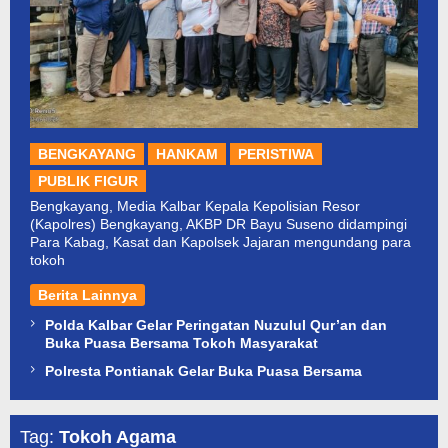
BENGKAYANG
HANKAM
PERISTIWA
PUBLIK FIGUR
Bengkayang, Media Kalbar Kepala Kepolisian Resor
(Kapolres) Bengkayang, AKBP DR Bayu Suseno didampingi
Para Kabag, Kasat dan Kapolsek Jajaran mengundang para
tokoh
Berita Lainnya
Polda Kalbar Gelar Peringatan Nuzulul Qur’an dan
Buka Puasa Bersama Tokoh Masyarakat
Polresta Pontianak Gelar Buka Puasa Bersama
Tag:
Tokoh Agama