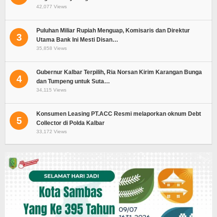
42,077 Views
Puluhan Miliar Rupiah Menguap, Komisaris dan Direktur
3
Utama Bank Ini Mesti Disan…
35,858 Views
Gubernur Kalbar Terpilih, Ria Norsan Kirim Karangan Bunga
4
dan Tumpeng untuk Suta…
34,115 Views
Konsumen Leasing PT.ACC Resmi melaporkan oknum Debt
5
Collector di Polda Kalbar
33,172 Views