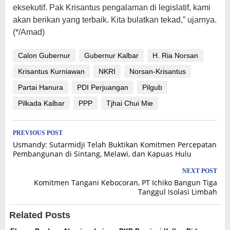
eksekutif. Pak Krisantus pengalaman di legislatif, kami
akan berikan yang terbaik. Kita bulatkan tekad,” ujarnya.
(*/Amad)
Calon Gubernur
Gubernur Kalbar
H. Ria Norsan
Krisantus Kurniawan
NKRI
Norsan-Krisantus
Partai Hanura
PDI Perjuangan
Pilgub
Pilkada Kalbar
PPP
Tjhai Chui Mie
Post
PREVIOUS POST
Usmandy: Sutarmidji Telah Buktikan Komitmen Percepatan
navigation
Pembangunan di Sintang, Melawi, dan Kapuas Hulu
NEXT POST
Komitmen Tangani Kebocoran, PT Ichiko Bangun Tiga
Tanggul Isolasi Limbah
Related Posts