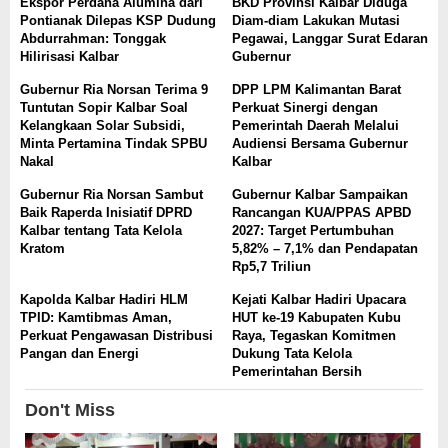
Ekspor Perdana Alumina dari
BKD Provinsi Kalbar Diduga
Pontianak Dilepas KSP Dudung
Diam-diam Lakukan Mutasi
Abdurrahman: Tonggak
Pegawai, Langgar Surat Edaran
Hilirisasi Kalbar
Gubernur
Gubernur Ria Norsan Terima 9
DPP LPM Kalimantan Barat
Tuntutan Sopir Kalbar Soal
Perkuat Sinergi dengan
Kelangkaan Solar Subsidi,
Pemerintah Daerah Melalui
Minta Pertamina Tindak SPBU
Audiensi Bersama Gubernur
Nakal
Kalbar
Gubernur Ria Norsan Sambut
Gubernur Kalbar Sampaikan
Baik Raperda Inisiatif DPRD
Rancangan KUA/PPAS APBD
Kalbar tentang Tata Kelola
2027: Target Pertumbuhan
Kratom
5,82% – 7,1% dan Pendapatan
Rp5,7 Triliun
Kapolda Kalbar Hadiri HLM
Kejati Kalbar Hadiri Upacara
TPID: Kamtibmas Aman,
HUT ke-19 Kabupaten Kubu
Perkuat Pengawasan Distribusi
Raya, Tegaskan Komitmen
Pangan dan Energi
Dukung Tata Kelola
Pemerintahan Bersih
Don't Miss