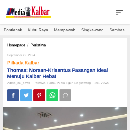
Skip
to
content
Pontianak
Kubu Raya
Mempawah
Singkawang
Sambas
Thomas:
Homepage
/
Peristiwa
Norsan-
By
Krisantus
September 29, 2024
Admin_mk_news
Pasangan
Pilkada Kalbar
Ideal
Thomas: Norsan-Krisantus Pasangan Ideal
Menuju
Menuju Kalbar Hebat
Kalbar
Hebat
Admin_mk_news
-
Peristiwa
,
Politik
,
Publik Figur
,
Singkawang
-
301 Views