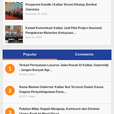
Pesparani Katolik I Kalbar Resmi Ditutup, Berikut
Juaranya
November 8, 2025
Kanwil Kemenkum Kalbar Jadi Pilot Project Nasional
Pengukuran Maturitas Kekayaan…
April 14, 2025
Popular
Comments
Terkait Pernyataan Lasarus Jalan Rusak Di Kalbar, Sutarmidji
1
: Jangan Banyak Ngi…
59,691 Views
Nama Mantan Gubernur Kalbar Ikut Terseret Dalam Kasus
2
Dugaan Penyalahgunaan Dana…
42,077 Views
Puluhan Miliar Rupiah Menguap, Komisaris dan Direktur
3
Utama Bank Ini Mesti Disan…