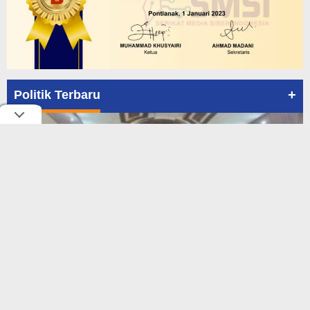
+
Politik Terbaru
Rakerda dan Pelantikan DPC PAN Se-Kota Pontianak,
700 Relawan Ikrar Siap Menangk…
In Peristiwa, Politik, Pontianak, Publik Figur
|
July 29, 2026