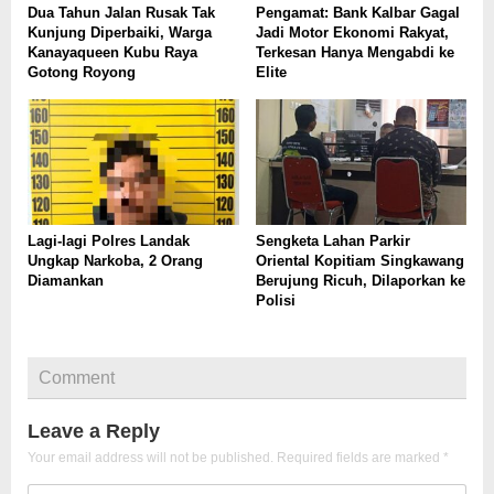
Dua Tahun Jalan Rusak Tak
Pengamat: Bank Kalbar Gagal
Kunjung Diperbaiki, Warga
Jadi Motor Ekonomi Rakyat,
Kanayaqueen Kubu Raya
Terkesan Hanya Mengabdi ke
Gotong Royong
Elite
Lagi-lagi Polres Landak
Sengketa Lahan Parkir
Ungkap Narkoba, 2 Orang
Oriental Kopitiam Singkawang
Diamankan
Berujung Ricuh, Dilaporkan ke
Polisi
Comment
Leave a Reply
Your email address will not be published.
Required fields are marked
*