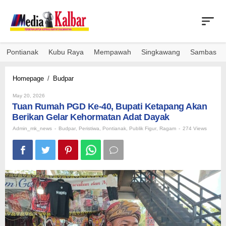
Skip
to
content
Pontianak
Kubu Raya
Mempawah
Singkawang
Sambas
Tuan
Homepage
/
Budpar
Rumah
By
PGD
May 20, 2026
Admin_mk_news
Tuan Rumah PGD Ke-40, Bupati Ketapang Akan
Ke-
40,
Berikan Gelar Kehormatan Adat Dayak
Bupati
Admin_mk_news
-
Budpar
,
Peristiwa
,
Pontianak
,
Publik Figur
,
Ragam
-
274 Views
Ketapang
Akan
Berikan
Gelar
Kehormatan
Adat
Dayak