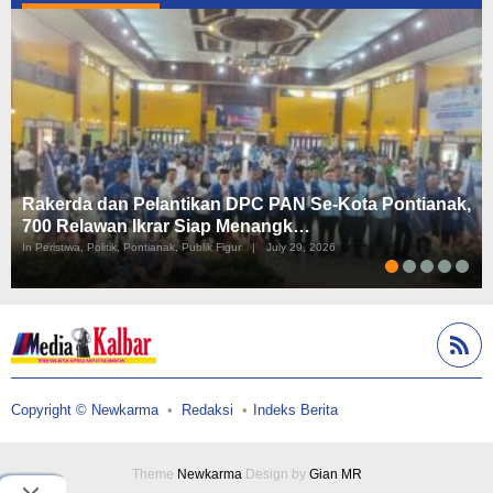
Rakerda dan Pelantikan DPC PAN Se-Kota Pontianak,
700 Relawan Ikrar Siap Menangk…
In Peristiwa, Politik, Pontianak, Publik Figur
|
July 29, 2026
Copyright © Newkarma
Redaksi
Indeks Berita
Theme
Newkarma
Design by
Gian MR