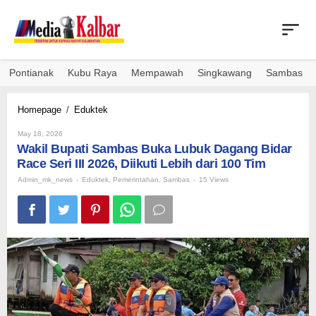
Skip
to
content
Pontianak
Kubu Raya
Mempawah
Singkawang
Sambas
Wakil
Homepage
/
Eduktek
Bupati
By
Sambas
May 18, 2026
Admin_mk_news
Wakil Bupati Sambas Buka Lubuk Dagang Bidar
Buka
Lubuk
Race Seri III 2026, Diikuti Lebih dari 100 Tim
Dagang
Admin_mk_news
-
Eduktek
,
Pemerintahan
,
Sambas
-
15 Views
Bidar
Race
Seri
III
2026,
Diikuti
Lebih
dari
100
Tim