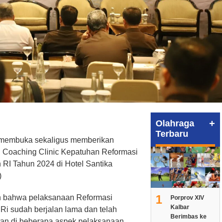
+
Olahraga
Terbaru
 membuka sekaligus memberikan
 Coaching Clinic Kepatuhan Reformasi
 RI Tahun 2024 di Hotel Santika
)
1
 bahwa pelaksanaan Reformasi
Porprov XIV
Kalbar
 Ri sudah berjalan lama dan telah
Berimbas ke
tan di beberapa aspek pelaksanaan.