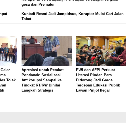
gesa dan Prematur
mpat
Kuntadi Resmi Jadi Jampidsus, Koruptor Mulai Cari Jalan
Tobat
 Gelar
Apresiasi untuk Pemkot
PWI dan AFPI Perkuat
ama
Pontianak: Sosialisasi
Literasi Pindar, Pers
es Tolak
Antikorupsi Sampai ke
Didorong Jadi Garda
aran
Tingkat RT/RW Dinilai
Terdepan Edukasi Publik
tih
Langkah Strategis
Lawan Pinjol Ilegal