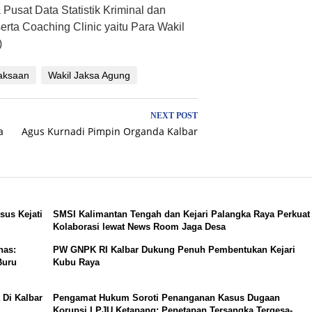
usat Data Statistik Kriminal dan
erta Coaching Clinic yaitu Para Wakil
)
aksaan
Wakil Jaksa Agung
NEXT POST
a
Agus Kurnadi Pimpin Organda Kalbar
sus Kejati
SMSI Kalimantan Tengah dan Kejari Palangka Raya Perkuat
Kolaborasi lewat News Room Jaga Desa
nas:
PW GNPK RI Kalbar Dukung Penuh Pembentukan Kejari
Buru
Kubu Raya
 Di Kalbar
Pengamat Hukum Soroti Penanganan Kasus Dugaan
Korupsi LPJU Ketapang: Penetapan Tersangka Tergesa-