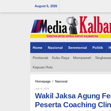
Skip
August 6, 2026
to
content
Home
Nasional
Seremonial
Politik
H
Pontianak
Kubu Raya
Mempawah
Singkawa
Kapuas Hulu
Wakil
Homepage
/
Nasional
Jaksa
By
July 9, 2024
Agung
Admin_mk_news
Wakil Jaksa Agung Fe
Feri
Wibisono
Peserta Coaching Cli
Beri
Arahan