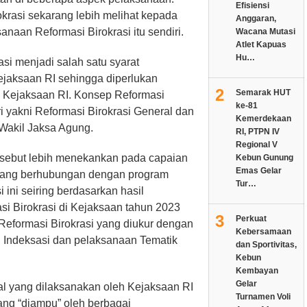
Efisiensi
krasi sekarang lebih melihat kepada
Anggaran,
anaan Reformasi Birokrasi itu sendiri.
Wacana Mutasi
Atlet Kapuas
Hu…
asi menjadi salah satu syarat
ejaksaan RI sehingga diperlukan
2
Semarak HUT
di Kejaksaan RI. Konsep Reformasi
ke-81
ri yakni Reformasi Birokrasi General dan
Kemerdekaan
 Wakil Jaksa Agung.
RI, PTPN IV
Regional V
ersebut lebih menekankan pada capaian
Kebun Gunung
Emas Gelar
yang berhubungan dengan program
Tur…
i ini seiring berdasarkan hasil
i Birokrasi di Kejaksaan tahun 2023
3
Perkuat
 Reformasi Birokrasi yang diukur dengan
Kebersamaan
n Indeksasi dan pelaksanaan Tematik
dan Sportivitas,
Kebun
Kembayan
Gelar
al yang dilaksanakan oleh Kejaksaan RI
Turnamen Voli
ang “diampu” oleh berbagai