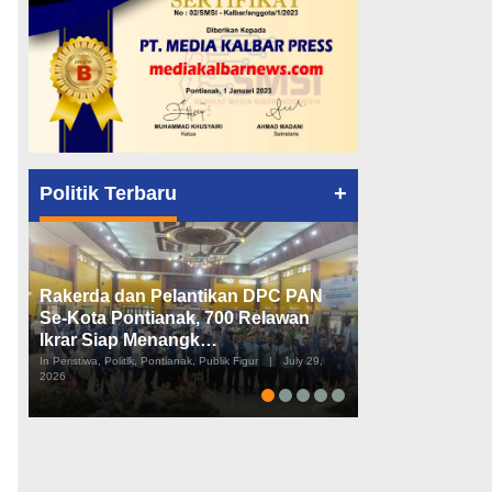
+
Politik Terbaru
Rakerda dan Pelantikan DPC PAN
Peta Politik K
Se-Kota Pontianak, 700 Relawan
Tiga Dapil da
Ikrar Siap Menangk…
Diusulkan
In Peristiwa, Politik, Pontianak, Publik Figur
|
July 29,
In Pemerintahan, Perist
2026
2026