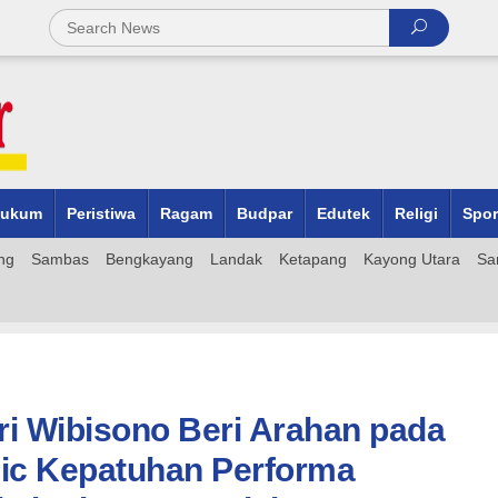
ukum
Peristiwa
Ragam
Budpar
Edutek
Religi
Spor
ng
Sambas
Bengkayang
Landak
Ketapang
Kayong Utara
Sa
ri Wibisono Beri Arahan pada
nic Kepatuhan Performa