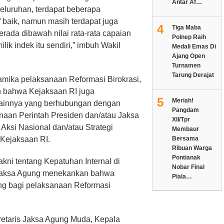
Antar Af…
eluruhan, terdapat beberapa
if baik, namun masih terdapat juga
4
Tiga Maba
erada dibawah nilai rata-rata capaian
Polnep Raih
ik indek itu sendiri,” imbuh Wakil
Medali Emas Di
Ajang Open
Turnamen
Tarung Derajat
mika pelaksanaan Reformasi Birokrasi,
 bahwa Kejaksaan RI juga
5
Meriah!
lainnya yang berhubungan dengan
Pangdam
anaan Perintah Presiden dan/atau Jaksa
XII/Tpr
ksi Nasional dan/atau Strategi
Membaur
 Kejaksaan RI.
Bersama
Ribuan Warga
Pontianak
yakni tentang Kepatuhan Internal di
Nobar Final
 Jaksa Agung menekankan bahwa
Piala…
ng bagi pelaksanaan Reformasi
kretaris Jaksa Agung Muda, Kepala