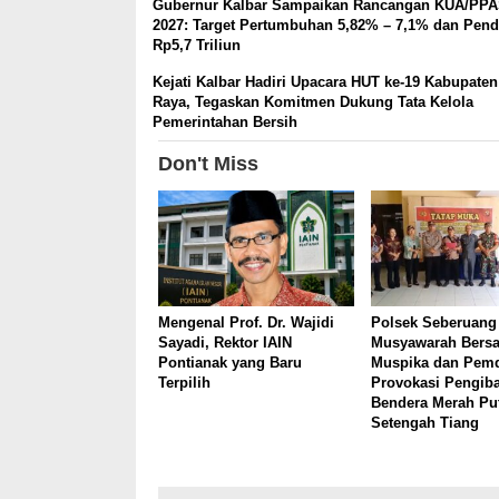
Gubernur Kalbar Sampaikan Rancangan KUA/PP
2027: Target Pertumbuhan 5,82% – 7,1% dan Pen
Rp5,7 Triliun
Kejati Kalbar Hadiri Upacara HUT ke-19 Kabupate
Raya, Tegaskan Komitmen Dukung Tata Kelola
Pemerintahan Bersih
Don't Miss
Mengenal Prof. Dr. Wajidi
Polsek Seberuang
Sayadi, Rektor IAIN
Musyawarah Bers
Pontianak yang Baru
Muspika dan Pemd
Terpilih
Provokasi Pengib
Bendera Merah Pu
Setengah Tiang