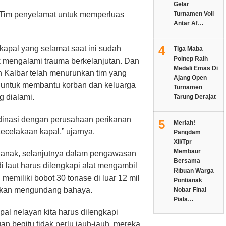
Gelar
ta Tim penyelamat untuk memperluas
Turnamen Voli
Antar Af…
4
kapal yang selamat saat ini sudah
Tiga Maba
Polnep Raih
ak mengalami trauma berkelanjutan. Dan
Medali Emas Di
 Kalbar telah menurunkan tim yang
Ajang Open
 untuk membantu korban dan keluarga
Turnamen
g dialami.
Tarung Derajat
dinasi dengan perusahaan perikanan
5
Meriah!
ecelakaan kapal,” ujarnya.
Pangdam
XII/Tpr
Membaur
tianak, selanjutnya dalam pengawasan
Bersama
i laut harus dilengkapi alat mengambil
Ribuan Warga
memiliki bobot 30 tonase di luar 12 mil
Pontianak
l akan mengundang bahaya.
Nobar Final
Piala…
al nelayan kita harus dilengkapi
n begitu tidak perlu jauh-jauh, mereka