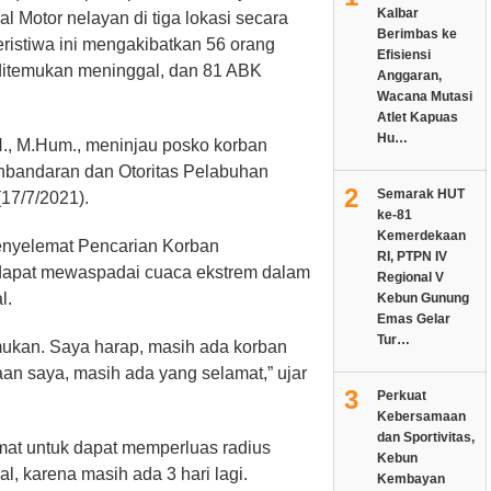
Kalbar
 Motor nelayan di tiga lokasi secara
Berimbas ke
ristiwa ini mengakibatkan 56 orang
Efisiensi
 ditemukan meninggal, dan 81 ABK
Anggaran,
Wacana Mutasi
Atlet Kapuas
Hu…
H., M.Hum., meninjau posko korban
hbandaran dan Otoritas Pelabuhan
2
Semarak HUT
(17/7/2021).
ke-81
Kemerdekaan
enyelemat Pencarian Korban
RI, PTPN IV
dapat mewaspadai cuaca ekstrem dalam
Regional V
l.
Kebun Gunung
Emas Gelar
Tur…
mukan. Saya harap, masih ada korban
raan saya, masih ada yang selamat,” ujar
3
Perkuat
Kebersamaan
dan Sportivitas,
at untuk dapat memperluas radius
Kebun
, karena masih ada 3 hari lagi.
Kembayan