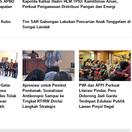
AS APBD
Kapolda Kalbar Hadiri HLM TPID: Kamtibmas Aman,
dapatan
Perkuat Pengawasan Distribusi Pangan dan Energi
n Kubu
Tim SAR Gabungan Lakukan Pencarian Anak Tenggelam di
Sungai Landak
 Gelar
Apresiasi untuk Pemkot
PWI dan AFPI Perkuat
ama
Pontianak: Sosialisasi
Literasi Pindar, Pers
es Tolak
Antikorupsi Sampai ke
Didorong Jadi Garda
aran
Tingkat RT/RW Dinilai
Terdepan Edukasi Publik
tih
Langkah Strategis
Lawan Pinjol Ilegal