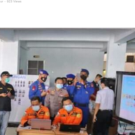
gur
-
923 Views