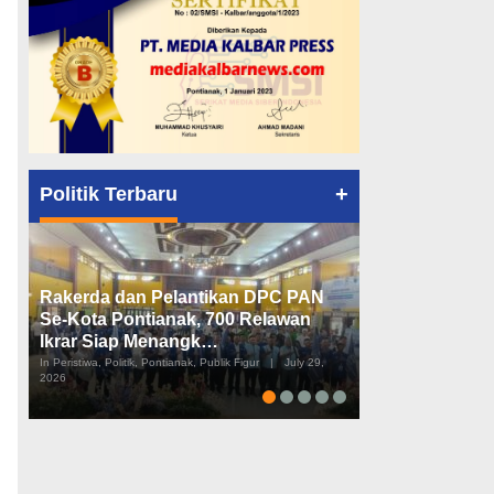
+
Politik Terbaru
Rakerda dan Pelantikan DPC PAN
Peta Politik K
Se-Kota Pontianak, 700 Relawan
Tiga Dapil da
Ikrar Siap Menangk…
Diusulkan
In Peristiwa, Politik, Pontianak, Publik Figur
|
July 29,
In Pemerintahan, Perist
2026
2026