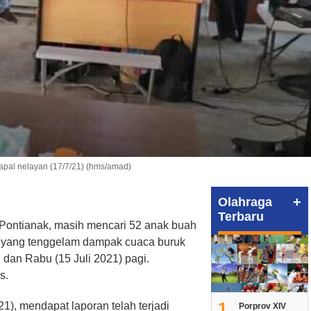
apal nelayan (17/7/21) (hms/amad)
+
Olahraga
Terbaru
Pontianak, masih mencari 52 anak buah
n yang tenggelam dampak cuaca buruk
 dan Rabu (15 Juli 2021) pagi.
s.
1
1), mendapat laporan telah terjadi
Porprov XIV