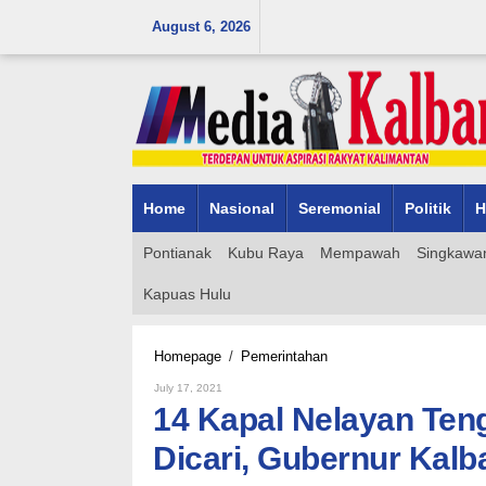
Skip
August 6, 2026
to
content
Home
Nasional
Seremonial
Politik
H
Pontianak
Kubu Raya
Mempawah
Singkawa
Kapuas Hulu
14
Homepage
/
Pemerintahan
Kapal
By
July 17, 2021
Nelayan
Admin_mk_news
14 Kapal Nelayan Te
Tenggelam
Sejumlah
Dicari, Gubernur Kalb
ABK
Masih