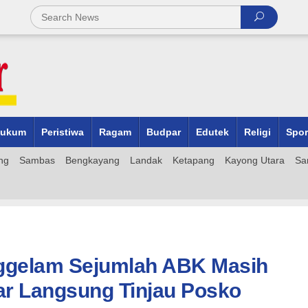
ukum
Peristiwa
Ragam
Budpar
Edutek
Religi
Spor
ng
Sambas
Bengkayang
Landak
Ketapang
Kayong Utara
Sa
nggelam Sejumlah ABK Masih
ar Langsung Tinjau Posko