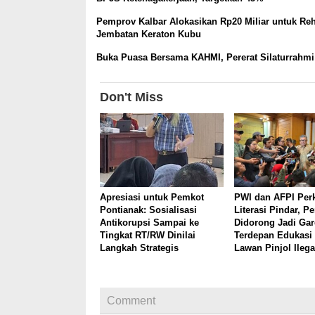
Pemprov Kalbar Alokasikan Rp20 Miliar untuk Re
Jembatan Keraton Kubu
Buka Puasa Bersama KAHMI, Pererat Silaturrahmi
Don't Miss
Apresiasi untuk Pemkot
PWI dan AFPI Per
Pontianak: Sosialisasi
Literasi Pindar, Pe
Antikorupsi Sampai ke
Didorong Jadi Ga
Tingkat RT/RW Dinilai
Terdepan Edukasi 
Langkah Strategis
Lawan Pinjol Ilega
Comment