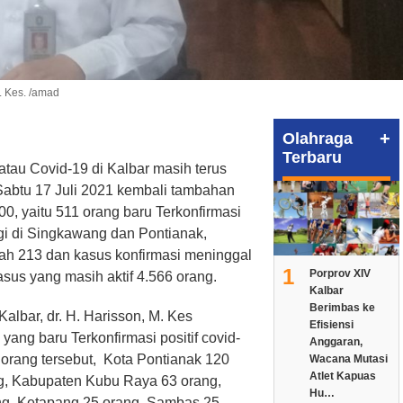
M. Kes. /amad
+
Olahraga
Terbaru
atau Covid-19 di Kalbar masih terus
Sabtu 17 Juli 2021 kembali tambahan
00, yaitu 511 orang baru Terkonfirmasi
gi di Singkawang dan Pontianak,
h 213 dan kasus konfirmasi meninggal
1
Porprov XIV
sus yang masih aktif 4.566 orang.
Kalbar
Berimbas ke
albar, dr. H. Harisson, M. Kes
Efisiensi
ng baru Terkonfirmasi positif covid-
Anggaran,
 orang tersebut, Kota Pontianak 120
Wacana Mutasi
Atlet Kapuas
g, Kabupaten Kubu Raya 63 orang,
Hu…
ng, Ketapang 25 orang, Sambas 25