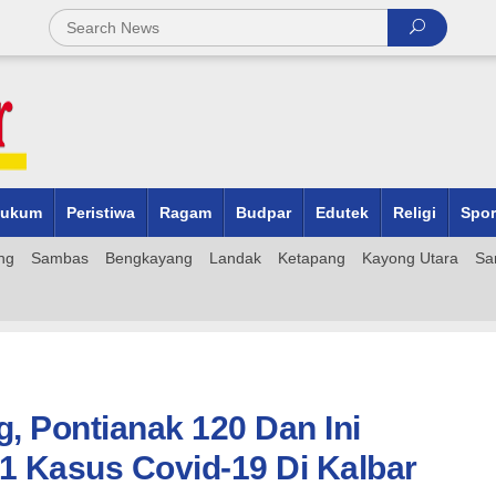
ukum
Peristiwa
Ragam
Budpar
Edutek
Religi
Spor
ng
Sambas
Bengkayang
Landak
Ketapang
Kayong Utara
Sa
, Pontianak 120 Dan Ini
 Kasus Covid-19 Di Kalbar