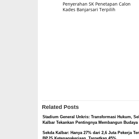
Penyerahan SK Penetapan Calon
navigation
Kades Banjarsari Terpilih
Related Posts
Stadium General Unkris: Transformasi Hukum, Se
Kalbar Tekankan Pentingnya Membangun Buday
Sekda Kalbar: Hanya 27% dari 2,6 Juta Pekerja Te
BPJS Ketenagakerjaan, Targetkan 45%