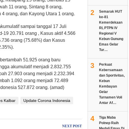
ah 11 orang, Sintang 8 orang,
2
Semarak HUT
4 orang, dan Kayong Utara 1 orang.
ke-81
Kemerdekaan
umulatif sampai tanggal 17 Juli
RI, PTPN IV
d-19 20.791 orang , Kasus aktif 4.566
Regional V
Kebun Gunung
.736 orang (75.68%) dan Kasus
Emas Gelar
2.35%).
Tur…
ni bertambah 51.925 orang baru
3
Perkuat
ingga akumulatif menjadi 2.832.755
Kebersamaan
bah 27.903 orang menjadi 2.232.394
dan Sportivitas,
mbah 1.092 orang menjadi 72.489
Kebun
Kembayan
Indonesia 527.872 orang. (amad)
Gelar
Turnamen Voli
s Kalbar
Update Corona Indonesia
Antar Af…
4
Tiga Maba
Polnep Raih
NEXT POST
Medali Emas Di