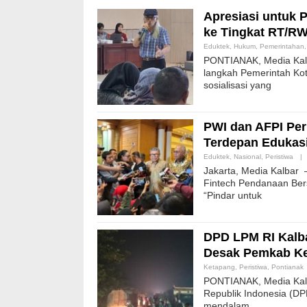
Apresiasi untuk 
ke Tingkat RT/RW 
Eduktek
,
Hukum
,
Pemerintahan
PONTIANAK, Media Kalb
langkah Pemerintah Kot
sosialisasi yang
PWI dan AFPI Perk
Terdepan Edukasi 
Eduktek
,
Nasional
,
Peristiwa
|
Jakarta, Media Kalbar 
Fintech Pendanaan Bers
“Pindar untuk
DPD LPM RI Kalba
Desak Pemkab Ke
Ketapang
,
Peristiwa
,
Pontianak
PONTIANAK, Media Kal
Republik Indonesia (DP
mendalam