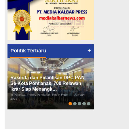
+
Politik Terbaru
Rakerda dan Pelantikan DPC PAN
Peta Politik K
Se-Kota Pontianak, 700 Relawan
Tiga Dapil da
Ikrar Siap Menangk…
Diusulkan
In Peristiwa, Politik, Pontianak, Publik Figur
|
July 29,
In Pemerintahan, Perist
2026
2026