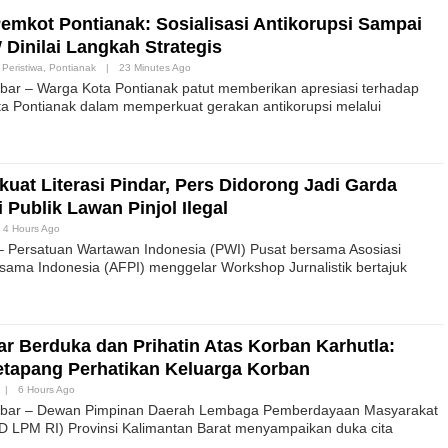
Pemkot Pontianak: Sosialisasi Antikorupsi Sampai
Dinilai Langkah Strategis
,
Peristiwa
,
Pontianak
|
23 Minutes Ago
ar – Warga Kota Pontianak patut memberikan apresiasi terhadap
a Pontianak dalam memperkuat gerakan antikorupsi melalui
uat Literasi Pindar, Pers Didorong Jadi Garda
Publik Lawan Pinjol Ilegal
4 Hours Ago
– Persatuan Wartawan Indonesia (PWI) Pusat bersama Asosiasi
ama Indonesia (AFPI) menggelar Workshop Jurnalistik bertajuk
r Berduka dan Prihatin Atas Korban Karhutla:
tapang Perhatikan Keluarga Korban
|
6 Hours Ago
bar – Dewan Pimpinan Daerah Lembaga Pemberdayaan Masyarakat
D LPM RI) Provinsi Kalimantan Barat menyampaikan duka cita