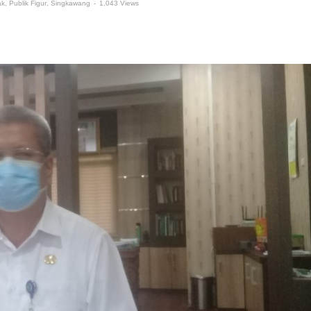
ak
,
Publik Figur
,
Singkawang
-
1,043 Views