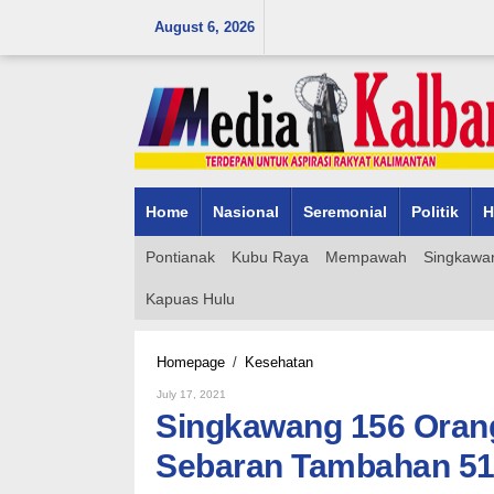
Skip
August 6, 2026
to
content
Home
Nasional
Seremonial
Politik
H
Pontianak
Kubu Raya
Mempawah
Singkawa
Kapuas Hulu
Singkawang
Homepage
/
Kesehatan
156
By
July 17, 2021
Orang,
Admin_mk_news
Singkawang 156 Orang
Pontianak
120
Sebaran Tambahan 511
Dan
Ini