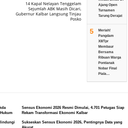
14 Kapal Nelayan Tenggelam
Ajang Open
Sejumlah ABK Masih Dicari,
Turnamen
Gubernur Kalbar Langsung Tinjau
Tarung Derajat
Posko
5
Meriah!
Pangdam
XII/Tpr
Membaur
Bersama
Ribuan Warga
Pontianak
Nobar Final
Piala…
kda
Sensus Ekonomi 2026 Resmi Dimulai, 4.701 Petugas Siap
a Hukum
Rekam Transformasi Ekonomi Kalbar
rlindungi
Sukseskan Sensus Ekonomi 2026, Pentingnya Data yang
Akurat