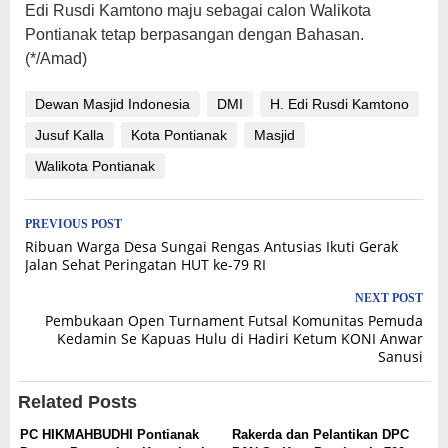
Edi Rusdi Kamtono maju sebagai calon Walikota
Pontianak tetap berpasangan dengan Bahasan.
(*/Amad)
Dewan Masjid Indonesia
DMI
H. Edi Rusdi Kamtono
Jusuf Kalla
Kota Pontianak
Masjid
Walikota Pontianak
Post
PREVIOUS POST
Ribuan Warga Desa Sungai Rengas Antusias Ikuti Gerak
navigation
Jalan Sehat Peringatan HUT ke-79 RI
NEXT POST
Pembukaan Open Turnament Futsal Komunitas Pemuda
Kedamin Se Kapuas Hulu di Hadiri Ketum KONI Anwar
Sanusi
Related Posts
PC HIKMAHBUDHI Pontianak
Rakerda dan Pelantikan DPC