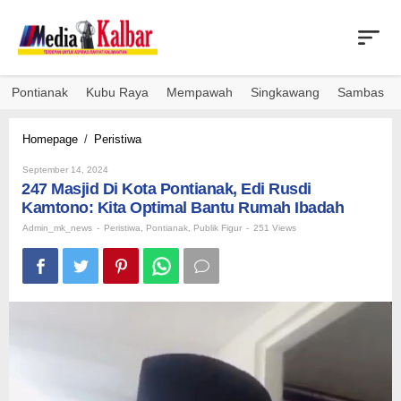
Skip
to
content
Pontianak
Kubu Raya
Mempawah
Singkawang
Sambas
247
Homepage
/
Peristiwa
Masjid
By
Di
September 14, 2024
Admin_mk_news
247 Masjid Di Kota Pontianak, Edi Rusdi
Kota
Pontianak,
Kamtono: Kita Optimal Bantu Rumah Ibadah
Edi
Admin_mk_news
-
Peristiwa
,
Pontianak
,
Publik Figur
-
251 Views
Rusdi
Kamtono:
Kita
Optimal
Bantu
Rumah
Ibadah