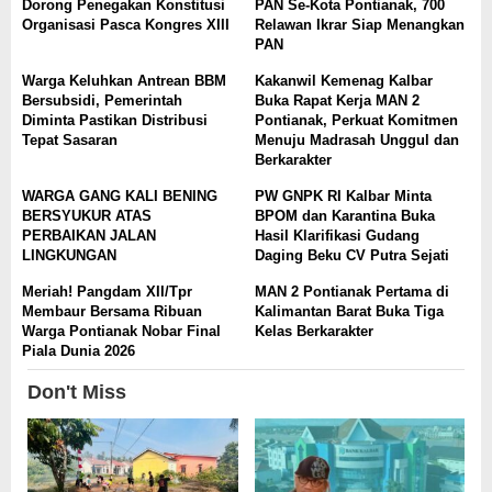
Dorong Penegakan Konstitusi
PAN Se-Kota Pontianak, 700
Organisasi Pasca Kongres XIII
Relawan Ikrar Siap Menangkan
PAN
Warga Keluhkan Antrean BBM
Kakanwil Kemenag Kalbar
Bersubsidi, Pemerintah
Buka Rapat Kerja MAN 2
Diminta Pastikan Distribusi
Pontianak, Perkuat Komitmen
Tepat Sasaran
Menuju Madrasah Unggul dan
Berkarakter
WARGA GANG KALI BENING
PW GNPK RI Kalbar Minta
BERSYUKUR ATAS
BPOM dan Karantina Buka
PERBAIKAN JALAN
Hasil Klarifikasi Gudang
LINGKUNGAN
Daging Beku CV Putra Sejati
Meriah! Pangdam XII/Tpr
MAN 2 Pontianak Pertama di
Membaur Bersama Ribuan
Kalimantan Barat Buka Tiga
Warga Pontianak Nobar Final
Kelas Berkarakter
Piala Dunia 2026
Don't Miss