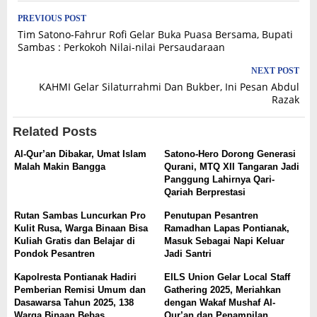
Post
PREVIOUS POST
Tim Satono-Fahrur Rofi Gelar Buka Puasa Bersama, Bupati
navigation
Sambas : Perkokoh Nilai-nilai Persaudaraan
NEXT POST
KAHMI Gelar Silaturrahmi Dan Bukber, Ini Pesan Abdul
Razak
Related Posts
Al-Qur’an Dibakar, Umat Islam
Satono-Hero Dorong Generasi
Malah Makin Bangga
Qurani, MTQ XII Tangaran Jadi
Panggung Lahirnya Qari-
Qariah Berprestasi
Rutan Sambas Luncurkan Pro
Penutupan Pesantren
Kulit Rusa, Warga Binaan Bisa
Ramadhan Lapas Pontianak,
Kuliah Gratis dan Belajar di
Masuk Sebagai Napi Keluar
Pondok Pesantren
Jadi Santri
Kapolresta Pontianak Hadiri
EILS Union Gelar Local Staff
Pemberian Remisi Umum dan
Gathering 2025, Meriahkan
Dasawarsa Tahun 2025, 138
dengan Wakaf Mushaf Al-
Warga Binaan Bebas
Qur’an dan Penampilan