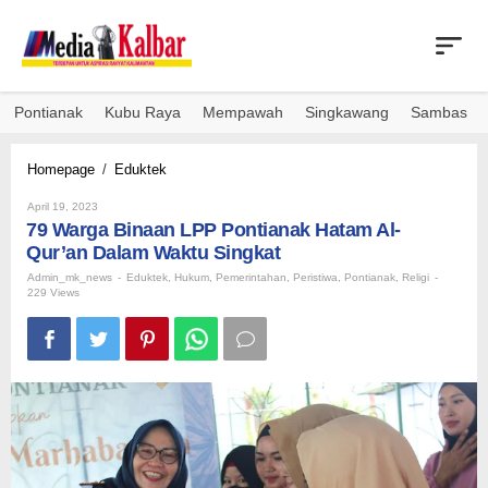
Skip
to
content
Pontianak
Kubu Raya
Mempawah
Singkawang
Sambas
79
Homepage
/
Eduktek
Warga
By
Binaan
April 19, 2023
Admin_mk_news
79 Warga Binaan LPP Pontianak Hatam Al-
LPP
Pontianak
Qur’an Dalam Waktu Singkat
Hatam
Admin_mk_news
-
Eduktek
,
Hukum
,
Pemerintahan
,
Peristiwa
,
Pontianak
,
Religi
-
Al-
229 Views
Qur'an
Dalam
Waktu
Singkat