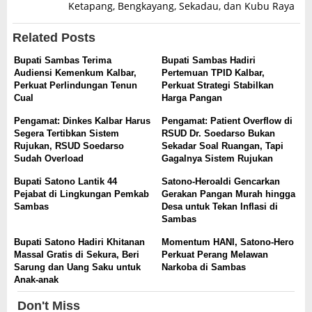
Ketapang, Bengkayang, Sekadau, dan Kubu Raya
Related Posts
Bupati Sambas Terima
Bupati Sambas Hadiri
Audiensi Kemenkum Kalbar,
Pertemuan TPID Kalbar,
Perkuat Perlindungan Tenun
Perkuat Strategi Stabilkan
Cual
Harga Pangan
Pengamat: Dinkes Kalbar Harus
Pengamat: Patient Overflow di
Segera Tertibkan Sistem
RSUD Dr. Soedarso Bukan
Rujukan, RSUD Soedarso
Sekadar Soal Ruangan, Tapi
Sudah Overload
Gagalnya Sistem Rujukan
Bupati Satono Lantik 44
Satono-Heroaldi Gencarkan
Pejabat di Lingkungan Pemkab
Gerakan Pangan Murah hingga
Sambas
Desa untuk Tekan Inflasi di
Sambas
Bupati Satono Hadiri Khitanan
Momentum HANI, Satono-Hero
Massal Gratis di Sekura, Beri
Perkuat Perang Melawan
Sarung dan Uang Saku untuk
Narkoba di Sambas
Anak-anak
Don't Miss