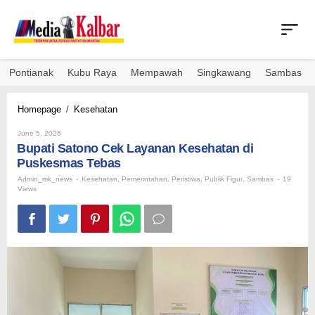
Skip
to
content
Pontianak
Kubu Raya
Mempawah
Singkawang
Sambas
Bupati
Homepage
/
Kesehatan
Satono
By
Cek
June 5, 2026
Admin_mk_news
Bupati Satono Cek Layanan Kesehatan di
Layanan
Kesehatan
Puskesmas Tebas
di
Admin_mk_news
-
Kesehatan
,
Pemerintahan
,
Peristiwa
,
Publik Figur
,
Sambas
-
19
Puskesmas
Views
Tebas