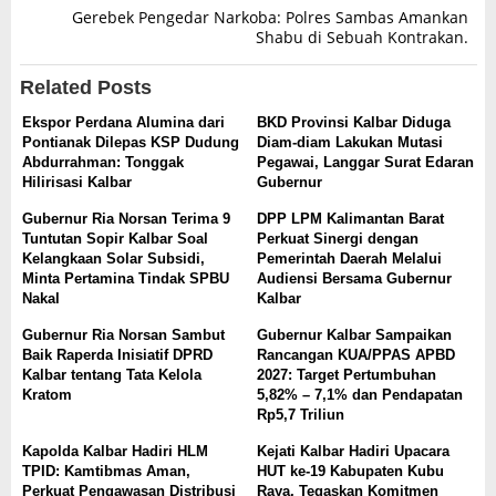
Gerebek Pengedar Narkoba: Polres Sambas Amankan
Shabu di Sebuah Kontrakan.
Related Posts
Ekspor Perdana Alumina dari
BKD Provinsi Kalbar Diduga
Pontianak Dilepas KSP Dudung
Diam-diam Lakukan Mutasi
Abdurrahman: Tonggak
Pegawai, Langgar Surat Edaran
Hilirisasi Kalbar
Gubernur
Gubernur Ria Norsan Terima 9
DPP LPM Kalimantan Barat
Tuntutan Sopir Kalbar Soal
Perkuat Sinergi dengan
Kelangkaan Solar Subsidi,
Pemerintah Daerah Melalui
Minta Pertamina Tindak SPBU
Audiensi Bersama Gubernur
Nakal
Kalbar
Gubernur Ria Norsan Sambut
Gubernur Kalbar Sampaikan
Baik Raperda Inisiatif DPRD
Rancangan KUA/PPAS APBD
Kalbar tentang Tata Kelola
2027: Target Pertumbuhan
Kratom
5,82% – 7,1% dan Pendapatan
Rp5,7 Triliun
Kapolda Kalbar Hadiri HLM
Kejati Kalbar Hadiri Upacara
TPID: Kamtibmas Aman,
HUT ke-19 Kabupaten Kubu
Perkuat Pengawasan Distribusi
Raya, Tegaskan Komitmen