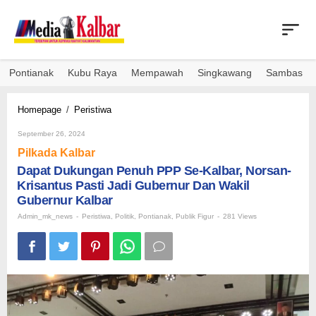
Skip
to
content
Pontianak
Kubu Raya
Mempawah
Singkawang
Sambas
Dapat
Homepage
/
Peristiwa
Dukungan
By
Penuh
September 26, 2024
Admin_mk_news
PPP
Pilkada Kalbar
Se-
Dapat Dukungan Penuh PPP Se-Kalbar, Norsan-
Kalbar,
Krisantus Pasti Jadi Gubernur Dan Wakil
Norsan-
Krisantus
Gubernur Kalbar
Pasti
Admin_mk_news
-
Peristiwa
,
Politik
,
Pontianak
,
Publik Figur
-
281 Views
Jadi
Gubernur
Dan
Wakil
Gubernur
Kalbar