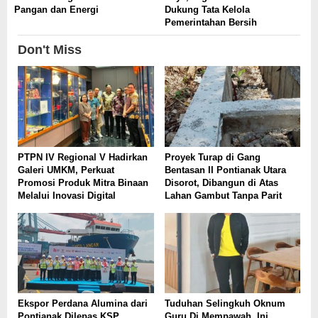
Pangan dan Energi
Dukung Tata Kelola
Pemerintahan Bersih
Don't Miss
PTPN IV Regional V Hadirkan
Proyek Turap di Gang
Galeri UMKM, Perkuat
Bentasan II Pontianak Utara
Promosi Produk Mitra Binaan
Disorot, Dibangun di Atas
Melalui Inovasi Digital
Lahan Gambut Tanpa Parit
Ekspor Perdana Alumina dari
Tuduhan Selingkuh Oknum
Pontianak Dilepas KSP
Guru Di Mempawah, Ini