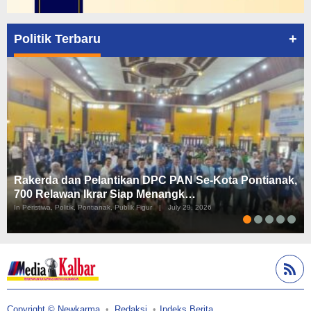
+
Politik Terbaru
Rakerda dan Pelantikan DPC PAN Se-Kota Pontianak,
700 Relawan Ikrar Siap Menangk…
In Peristiwa, Politik, Pontianak, Publik Figur
|
July 29, 2026
Copyright © Newkarma
Redaksi
Indeks Berita