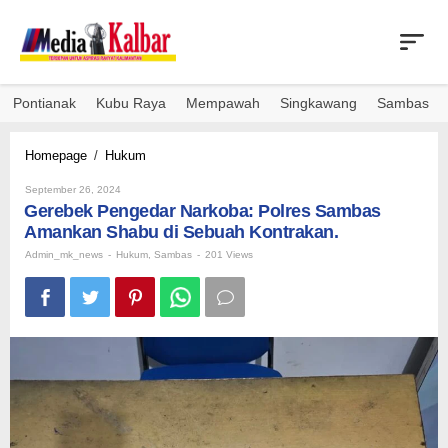
Skip
to
content
Pontianak
Kubu Raya
Mempawah
Singkawang
Sambas
Gerebek
Homepage
/
Hukum
Pengedar
By
Narkoba:
September 26, 2024
Admin_mk_news
Gerebek Pengedar Narkoba: Polres Sambas
Polres
Sambas
Amankan Shabu di Sebuah Kontrakan.
Amankan
Admin_mk_news
-
Hukum
,
Sambas
-
201 Views
Shabu
di
Sebuah
Kontrakan.