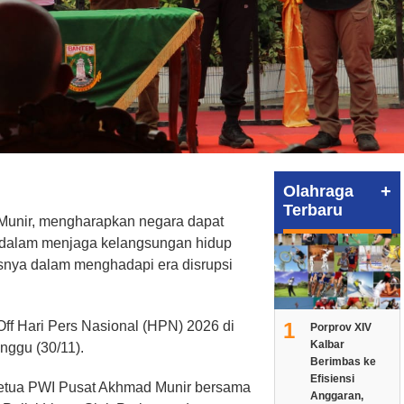
+
Olahraga
Terbaru
unir, mengharapkan negara dapat
 dalam menjaga kelangsungan hidup
usnya dalam menghadapi era disrupsi
1
Off Hari Pers Nasional (HPN) 2026 di
Porprov XIV
Kalbar
nggu (30/11).
Berimbas ke
Efisiensi
 Ketua PWI Pusat Akhmad Munir bersama
Anggaran,