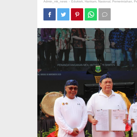
Ajak
Admin_mk_news
-
Eduktek
,
Hankam
,
Nasional
,
Pemerintahan
,
Pe
Negara
Hadir
Jaga
Kesehatan
Ekosistem
Media