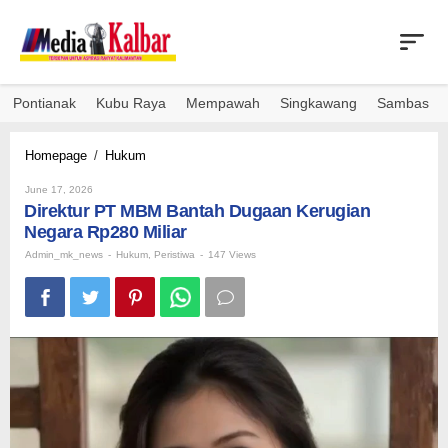
Skip
to
content
Pontianak
Kubu Raya
Mempawah
Singkawang
Sambas
Direktur
Homepage
/
Hukum
PT
By
MBM
June 17, 2026
Admin_mk_news
Direktur PT MBM Bantah Dugaan Kerugian
Bantah
Dugaan
Negara Rp280 Miliar
Kerugian
Admin_mk_news
-
Hukum
,
Peristiwa
-
147 Views
Negara
Rp280
Miliar