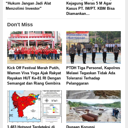
“Hukum Jangan Jadi Alat
Kejagung Meras 5 M Agar
Menzolimi Investor”
Kasus PT. IM/PT. KBM Bisa
Diamankan…
Don't Miss
Kick Off Festival Merah Putih,
PTDH Tiga Personel, Kapolres
Wamen Viva Yoga Ajak Rakyat
Melawi Tegaskan Tidak Ada
Rayakan HUT Ke-81 RI Dengan
Toleransi Terhadap
Semangat dan Riang Gembira
Pelanggaran
1.483 Hotspot Terdeteksi di
Dugaan Korupsi