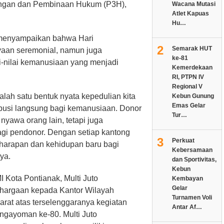
angan dan Pembinaan Hukum (P3H),
Wacana Mutasi
Atlet Kapuas
Hu…
menyampaikan bahwa Hari
2
Semarak HUT
aan seremonial, namun juga
ke-81
-nilai kemanusiaan yang menjadi
Kemerdekaan
RI, PTPN IV
Regional V
alah satu bentuk nyata kepedulian kita
Kebun Gunung
Emas Gelar
ibusi langsung bagi kemanusiaan. Donor
Tur…
yawa orang lain, tetapi juga
gi pendonor. Dengan setiap kantong
3
Perkuat
harapan dan kehidupan baru bagi
Kebersamaan
ya.
dan Sportivitas,
Kebun
 Kota Pontianak, Multi Juto
Kembayan
Gelar
hargaan kepada Kantor Wilayah
Turnamen Voli
rat atas terselenggaranya kegiatan
Antar Af…
ngayoman ke-80. Multi Juto