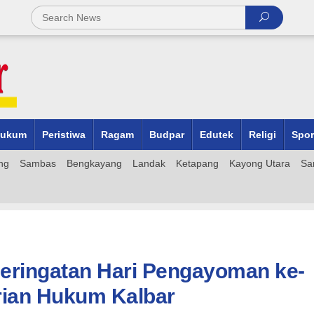
ukum
Peristiwa
Ragam
Budpar
Edutek
Religi
Spor
ng
Sambas
Bengkayang
Landak
Ketapang
Kayong Utara
Sa
eringatan Hari Pengayoman ke-
rian Hukum Kalbar