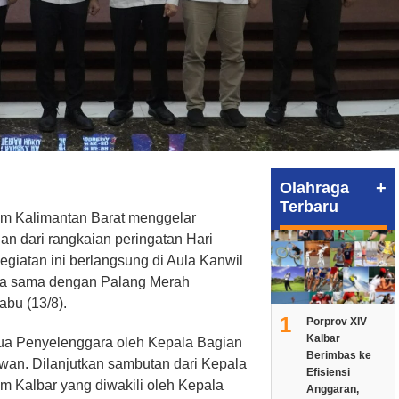
+
Olahraga
Terbaru
m Kalimantan Barat menggelar
an dari rangkaian peringatan Hari
iatan ini berlangsung di Aula Kanwil
ja sama dengan Palang Merah
abu (13/8).
1
Porprov XIV
Kalbar
tua Penyelenggara oleh Kepala Bagian
Berimbas ke
wan. Dilanjutkan sambutan dari Kepala
Efisiensi
 Kalbar yang diwakili oleh Kepala
Anggaran,