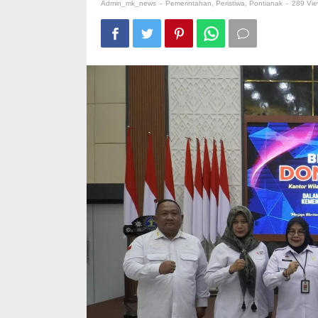
80
Admin_mk_news
-
Pemerintahan
,
Peristiwa
,
Pontianak
-
289 Vi
di
Kanwil
Kementerian
Hukum
Kalbar