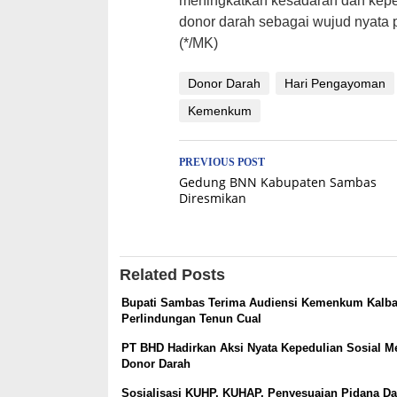
meningkatkan kesadaran dan kepe
donor darah sebagai wujud nyata
(*/MK)
Donor Darah
Hari Pengayoman
Kemenkum
Post
PREVIOUS POST
Gedung BNN Kabupaten Sambas
navigation
Diresmikan
Related Posts
Bupati Sambas Terima Audiensi Kemenkum Kalbar
Perlindungan Tenun Cual
PT BHD Hadirkan Aksi Nyata Kepedulian Sosial Me
Donor Darah
Sosialisasi KUHP, KUHAP, Penyesuaian Pidana D