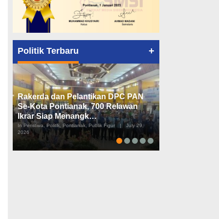
+
Politik Terbaru
Rakerda dan Pelantikan DPC PAN
Peta Politik K
Se-Kota Pontianak, 700 Relawan
Tiga Dapil da
Ikrar Siap Menangk…
Diusulkan
In Peristiwa, Politik, Pontianak, Publik Figur
|
July 29,
In Pemerintahan, Perist
2026
2026