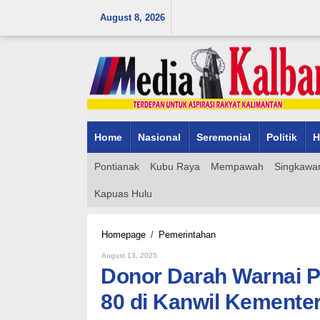
Skip
August 8, 2026
to
content
Home
Nasional
Seremonial
Politik
H
Pontianak
Kubu Raya
Mempawah
Singkawa
Kapuas Hulu
Donor
Homepage
/
Pemerintahan
Darah
By
August 13, 2025
Warnai
Admin_mk_news
Donor Darah Warnai P
Peringatan
Hari
80 di Kanwil Kemente
Pengayoman
ke-