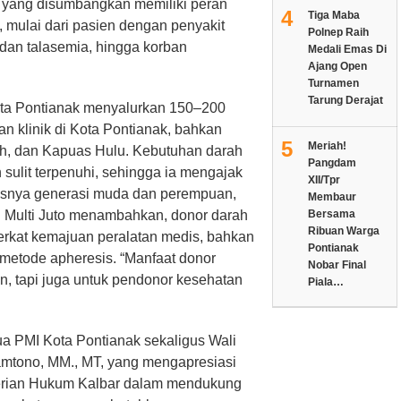
 yang disumbangkan memiliki peran
4
Tiga Maba
 mulai dari pasien dengan penyakit
Polnep Raih
, dan talasemia, hingga korban
Medali Emas Di
Ajang Open
Turnamen
Tarung Derajat
Kota Pontianak menyalurkan 150–200
an klinik di Kota Pontianak, bahkan
5
Meriah!
, dan Kapuas Hulu. Kebutuhan darah
Pangdam
 sulit terpenuhi, sehingga ia mengajak
XII/Tpr
susnya generasi muda dan perempuan,
Membaur
r. Multi Juto menambahkan, donor darah
Bersama
Ribuan Warga
 berkat kemajuan peralatan medis, bahkan
Pontianak
metode apheresis. “Manfaat donor
Nobar Final
n, tapi juga untuk pendonor kesehatan
Piala…
tua PMI Kota Pontianak sekaligus Wali
Kamtono, MM., MT, yang mengapresiasi
nterian Hukum Kalbar dalam mendukung