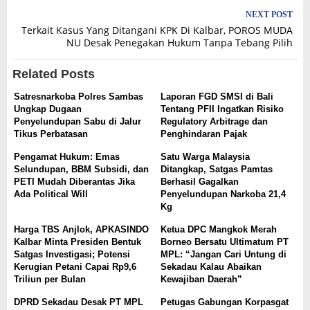
NEXT POST
Terkait Kasus Yang Ditangani KPK Di Kalbar, POROS MUDA
NU Desak Penegakan Hukum Tanpa Tebang Pilih
Related Posts
Satresnarkoba Polres Sambas
Laporan FGD SMSI di Bali
Ungkap Dugaan
Tentang PFII Ingatkan Risiko
Penyelundupan Sabu di Jalur
Regulatory Arbitrage dan
Tikus Perbatasan
Penghindaran Pajak
Pengamat Hukum: Emas
Satu Warga Malaysia
Selundupan, BBM Subsidi, dan
Ditangkap, Satgas Pamtas
PETI Mudah Diberantas Jika
Berhasil Gagalkan
Ada Political Will
Penyelundupan Narkoba 21,4
Kg
Harga TBS Anjlok, APKASINDO
Ketua DPC Mangkok Merah
Kalbar Minta Presiden Bentuk
Borneo Bersatu Ultimatum PT
Satgas Investigasi; Potensi
MPL: “Jangan Cari Untung di
Kerugian Petani Capai Rp9,6
Sekadau Kalau Abaikan
Triliun per Bulan
Kewajiban Daerah”
DPRD Sekadau Desak PT MPL
Petugas Gabungan Korpasgat