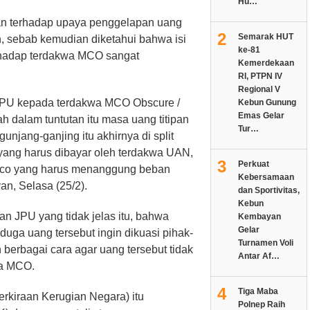
Hu…
n terhadap upaya penggelapan uang
2
Semarak HUT
an, sebab kemudian diketahui bahwa isi
ke-81
erhadap terdakwa MCO sangat
Kemerdekaan
RI, PTPN IV
Regional V
JPU kepada terdakwa MCO Obscure /
Kebun Gunung
Emas Gelar
ah dalam tuntutan itu masa uang titipan
Tur…
unjang-ganjing itu akhirnya di split
yang harus dibayar oleh terdakwa UAN,
3
Perkuat
co yang harus menanggung beban
Kebersamaan
an, Selasa (25/2).
dan Sportivitas,
Kebun
n JPU yang tidak jelas itu, bahwa
Kembayan
Gelar
ga uang tersebut ingin dikuasi pihak-
Turnamen Voli
n berbagai cara agar uang tersebut tidak
Antar Af…
wa MCO.
4
Tiga Maba
rkiraan Kerugian Negara) itu
Polnep Raih