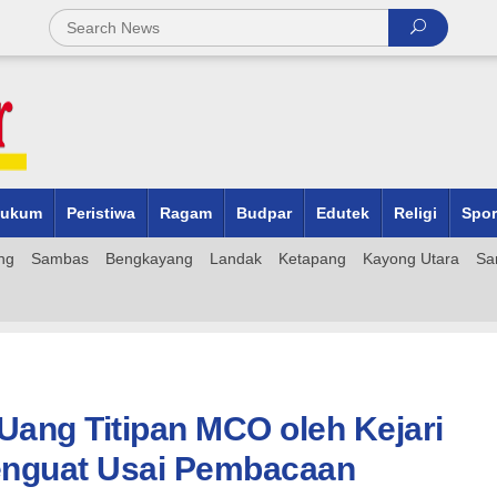
ukum
Peristiwa
Ragam
Budpar
Edutek
Religi
Spor
ng
Sambas
Bengkayang
Landak
Ketapang
Kayong Utara
Sa
ang Titipan MCO oleh Kejari
enguat Usai Pembacaan