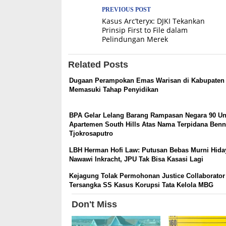
Post
PREVIOUS POST
Kasus Arc’teryx: DJKI Tekankan
navigation
Prinsip First to File dalam
Pelindungan Merek
Related Posts
Dugaan Perampokan Emas Warisan di Kabupaten
Memasuki Tahap Penyidikan
BPA Gelar Lelang Barang Rampasan Negara 90 Un
Apartemen South Hills Atas Nama Terpidana Ben
Tjokrosaputro
LBH Herman Hofi Law: Putusan Bebas Murni Hida
Nawawi Inkracht, JPU Tak Bisa Kasasi Lagi
Kejagung Tolak Permohonan Justice Collaborator
Tersangka SS Kasus Korupsi Tata Kelola MBG
Don't Miss