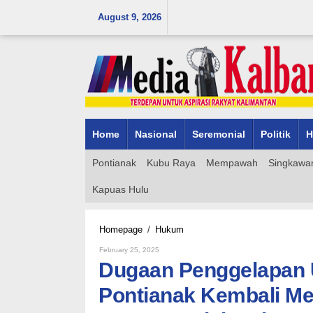
Skip
August 9, 2026
to
content
Home
Nasional
Seremonial
Politik
H
Pontianak
Kubu Raya
Mempawah
Singkawa
Kapuas Hulu
Dugaan
Homepage
/
Hukum
Penggelapan
By
February 25, 2025
Uang
Admin_mk_news
Dugaan Penggelapan U
Titipan
MCO
Pontianak Kembali M
oleh
Kejari