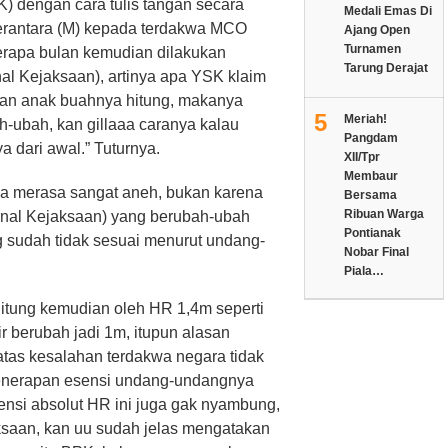
K) dengan cara tulis tangan secara
Medali Emas Di
erantara (M) kepada terdakwa MCO
Ajang Open
Turnamen
erapa bulan kemudian dilakukan
Tarung Derajat
nal Kejaksaan), artinya apa YSK klaim
kan anak buahnya hitung, makanya
5
Meriah!
h-ubah, kan gillaaa caranya kalau
Pangdam
 dari awal.” Tuturnya.
XII/Tpr
Membaur
 merasa sangat aneh, bukan karena
Bersama
Ribuan Warga
ernal Kejaksaan) yang berubah-ubah
Pontianak
g sudah tidak sesuai menurut undang-
Nobar Final
Piala…
ihitung kemudian oleh HR 1,4m seperti
r berubah jadi 1m, itupun alasan
atas kesalahan terdakwa negara tidak
 penerapan esensi undang-undangnya
ensi absolut HR ini juga gak nyambung,
jaksaan, kan uu sudah jelas mengatakan