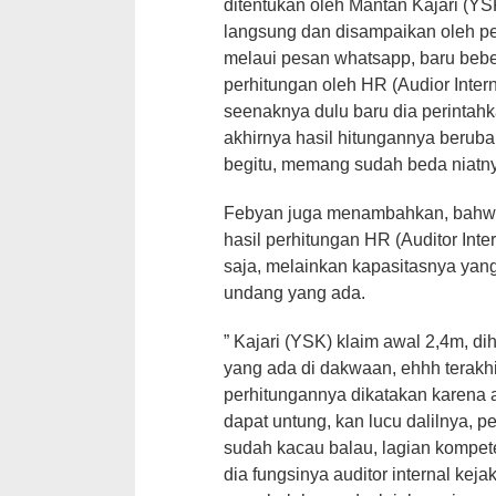
ditentukan oleh Mantan Kajari (YS
langsung dan disampaikan oleh p
melaui pesan whatsapp, baru beb
perhitungan oleh HR (Audior Inter
seenaknya dulu baru dia perintah
akhirnya hasil hitungannya beruba
begitu, memang sudah beda niatnya
Febyan juga menambahkan, bahwa
hasil perhitungan HR (Auditor Int
saja, melainkan kapasitasnya yan
undang yang ada.
” Kajari (YSK) klaim awal 2,4m, d
yang ada di dakwaan, ehhh terakhi
perhitungannya dikatakan karena 
dapat untung, kan lucu dalilnya,
sudah kacau balau, lagian kompet
dia fungsinya auditor internal ke