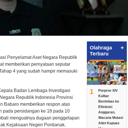
+
Olahraga
Terbaru
asi Penyelamat Aset Negara Republik
rat memberikan pernyataan seputar
 Tahap 4 yang sudah hampir memasuki
1
, Kepala Badan Lembaga Investigasi
Porprov XIV
Kalbar
Negara Republik Indonesia Provinsi
Berimbas ke
an Babaro memberikan respon atas
Efisiensi
an pada persidangan ke 18 pada 10
Anggaran,
kembali menguatnya dugaan penggelapan
Wacana Mutasi
Atlet Kapuas
hak Kejaksaan Negeri Pontianak.