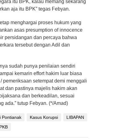
negara itu BPK, kalau memang sekarang
rkan aja itu BPK” tegas Febyan.
 tetap menghargai proses hukum yang
nkan asas presumption of innocence
hir persidangan dan percaya bahwa
rkara tersebut dengan Adil dan
nya sudah punya penilaian sendiri
ampai kemarin effort hakim luar biasa
 / pemeriksaan setempat demi menggali
rat dan pastinya majelis hakim akan
ijaksana dan berkeadilan, sesuai
g ada.” tutup Febyan. (*/Amad)
i Pontianak
Kasus Korupsi
LIBAPAN
PKB