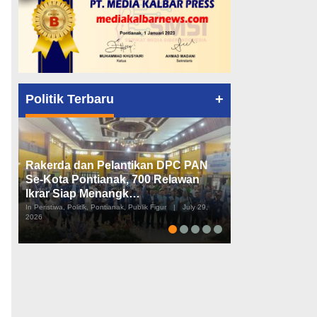
+
Politik Terbaru
Rakerda dan Pelantikan DPC PAN
Peta Politik K
Se-Kota Pontianak, 700 Relawan
Tiga Dapil da
Ikrar Siap Menangk…
Diusulkan
In Peristiwa, Politik, Pontianak, Publik Figur
|
July 29,
In Pemerintahan, Perist
2026
2026