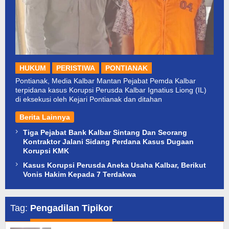
HUKUM
PERISTIWA
PONTIANAK
Pontianak, Media Kalbar Mantan Pejabat Pemda Kalbar
terpidana kasus Korupsi Perusda Kalbar Ignatius Liong (IL)
di eksekusi oleh Kejari Pontianak dan ditahan
Berita Lainnya
Tiga Pejabat Bank Kalbar Sintang Dan Seorang
Kontraktor Jalani Sidang Perdana Kasus Dugaan
Korupsi KMK
Kasus Korupsi Perusda Aneka Usaha Kalbar, Berikut
Vonis Hakim Kepada 7 Terdakwa
Tag:
Pengadilan Tipikor