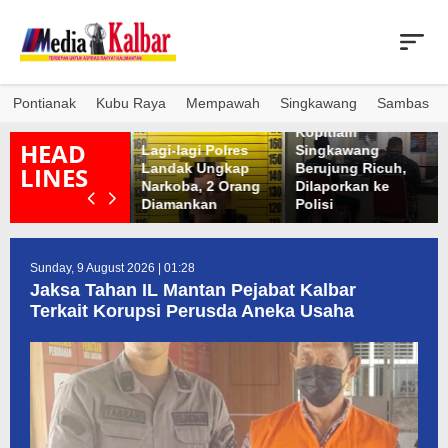
Skip
to
content
Sengketa Lahan
Pontianak
Kubu Raya
Mempawah
Singkawang
Sambas
engamat: Bank
Parkir Oriental
albar Gagal Jadi
Kopitiam
HEAD
otor Ekonomi
Lagi-lagi Polres
Singkawang
akyat, Terkesan
Landak Ungkap
Berujung Ricuh,
LINES
anya Mengabdi
Narkoba, 2 Orang
Dilaporkan ke
 Elite
Diamankan
Polisi
Sunday, 9 August 2026 | 01:28
Jaksa Tahan IL Mantan Pejabat Kalbar
Terkait Korupsi Perusda Aneka Usaha