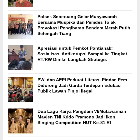
Polsek Seberuang Gelar Musyawarah
Bersama Muspika dan Pemdes Tolak
Provokasi Pengibaran Bendera Merah Putih
Setengah Tiang
Apresiasi untuk Pemkot Pontianak:
Sosialisasi Antikorupsi Sampai ke Tingkat
RT/RW Dinilai Langkah Strategis
PWI dan AFPI Perkuat Literasi Pindar, Pers
Didorong Jadi Garda Terdepan Edukasi
Publik Lawan Pinjol Ilegal
Dua Lagu Karya Pangdam VI/Mulawarman
Mayjen TNI Krido Pramono Jadi Ikon
Singing Competition HUT Ke-81 RI