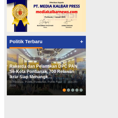
+
Politik Terbaru
Rakerda dan Pelantikan DPC PAN
Peta Politik K
Se-Kota Pontianak, 700 Relawan
Tiga Dapil da
Ikrar Siap Menangk…
Diusulkan
In Peristiwa, Politik, Pontianak, Publik Figur
|
July 29,
In Pemerintahan, Perist
2026
2026