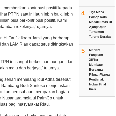
rut memberikan kontribusi positif kepada
4
Tiga Maba
at PTPN saat ini jauh lebih baik, lebih
Polnep Raih
llah bisa berkontribusi positif. Kami
Medali Emas Di
ambah rezekinya,” ujarnya.
Ajang Open
Turnamen
Tarung Derajat
 H. Taufik Ikram Jamil yang berharap
I dan LAM Riau dapat terus ditingkatkan
5
Meriah!
Pangdam
XII/Tpr
TPN ini sangat berkesinambungan, dan
Membaur
kin maju dan berjaya,” tuturnya.
Bersama
Ribuan Warga
 sehari menjelang Idul Adha tersebut,
Pontianak
Nobar Final
I Bambang Budi Santoso menjelaskan
Piala…
jalankan perusahaan merupakan bagian
n Nusantara melalui PalmCo untuk
luas bagi masyarakat Riau.
alankan secara berkelanjutan adalah