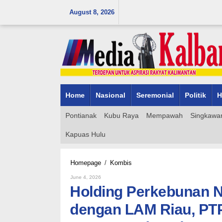
Skip
August 8, 2026
to
content
Home
Nasional
Seremonial
Politik
H
Pontianak
Kubu Raya
Mempawah
Singkawa
Kapuas Hulu
Holding
Homepage
/
Kombis
Perkebunan
By
June 4, 2026
Nusantara
Admin_mk_news
Holding Perkebunan N
Perkuat
Sinergi
dengan LAM Riau, PTPN
dengan
LAM