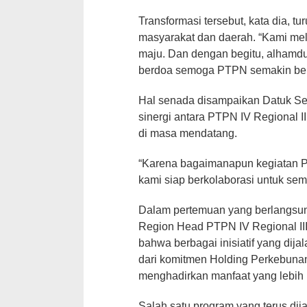
Transformasi tersebut, kata dia, tu
masyarakat dan daerah. “Kami melih
maju. Dan dengan begitu, alhamduli
berdoa semoga PTPN semakin bert
Hal senada disampaikan Datuk Seri
sinergi antara PTPN IV Regional II
di masa mendatang.
“Karena bagaimanapun kegiatan P
kami siap berkolaborasi untuk sema
Dalam pertemuan yang berlangsung
Region Head PTPN IV Regional II
bahwa berbagai inisiatif yang di
dari komitmen Holding Perkebuna
menghadirkan manfaat yang lebih 
Salah satu program yang terus dij