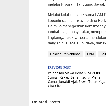
melalui Program Tanggung Jawab 
Melalui kolaborasi bersama LAM 
kepentingan lainnya, Holding Pe
PalmCo menegaskan komitmennya u
tambah bagi masyarakat, memper
lingkungan sekitar, serta mendu
dengan nilai sosial, budaya, dan k
Holding Perkebunan
LAM
Pa
Post
PREVIOUS POST
Pelepasan Siswa Kelas VI SDN 08
navigation
Sungai Kakap Berlangsung Meriah,
Camat Junaidi Ajak Siswa Terus Keja
Cita-Cita
Related Posts