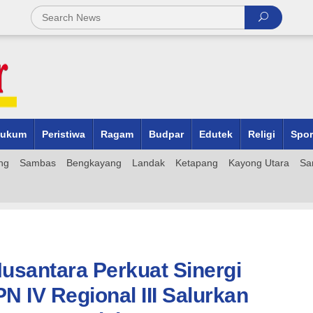
ukum
Peristiwa
Ragam
Budpar
Edutek
Religi
Spor
ng
Sambas
Bengkayang
Landak
Ketapang
Kayong Utara
Sa
usantara Perkuat Sinergi
 IV Regional III Salurkan