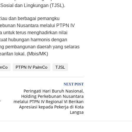
Sosial dan Lingkungan (TJSL).
Riau dan berbagai pemangku
rkebunan Nusantara melalui PTPN IV
ntuk terus menghadirkan nilai
kuat hubungan harmonis dengan
kung pembangunan daerah yang selaras
earifan lokal. (Mbis/MK)
lmCo
PTPN IV PalmCo
TJSL
NEXT POST
Peringati Hari Buruh Nasional,
Holding Perkebunan Nusantara
r
melalui PTPN IV Regional VI Berikan
Apresiasi kepada Pekerja di Kota
Langsa