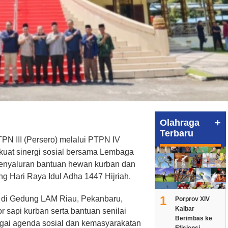
+
Olahraga
Terbaru
N III (Persero) melalui PTPN IV
kuat sinergi sosial bersama Lembaga
penyaluran bantuan hewan kurban dan
g Hari Raya Idul Adha 1447 Hijriah.
1
 di Gedung LAM Riau, Pekanbaru,
Porprov XIV
Kalbar
 sapi kurban serta bantuan senilai
Berimbas ke
gai agenda sosial dan kemasyarakatan
Efisiensi