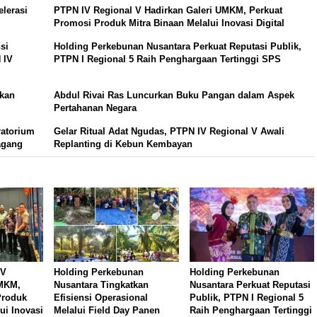
lerasi
PTPN IV Regional V Hadirkan Galeri UMKM, Perkuat
Promosi Produk Mitra Binaan Melalui Inovasi Digital
si
Holding Perkebunan Nusantara Perkuat Reputasi Publik,
 IV
PTPN I Regional 5 Raih Penghargaan Tertinggi SPS
hkan
Abdul Rivai Ras Luncurkan Buku Pangan dalam Aspek
Pertahanan Negara
ratorium
Gelar Ritual Adat Ngudas, PTPN IV Regional V Awali
agang
Replanting di Kebun Kembayan
 V
Holding Perkebunan
Holding Perkebunan
UMKM,
Nusantara Tingkatkan
Nusantara Perkuat Reputasi
Produk
Efisiensi Operasional
Publik, PTPN I Regional 5
ui Inovasi
Melalui Field Day Panen
Raih Penghargaan Tertinggi