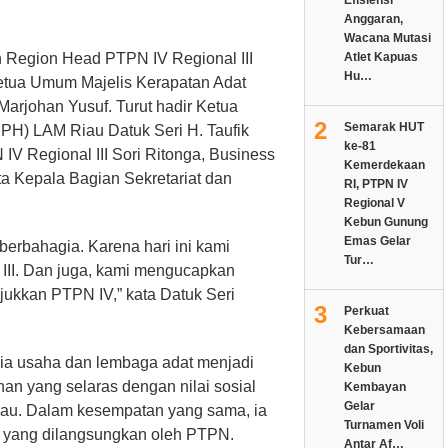
Anggaran,
Wacana Mutasi
 Region Head PTPN IV Regional III
Atlet Kapuas
Hu…
tua Umum Majelis Kerapatan Adat
arjohan Yusuf. Turut hadir Ketua
2
Semarak HUT
H) LAM Riau Datuk Seri H. Taufik
ke-81
IV Regional III Sori Ritonga, Business
Kemerdekaan
a Kepala Bagian Sekretariat dan
RI, PTPN IV
Regional V
Kebun Gunung
Emas Gelar
erbahagia. Karena hari ini kami
Tur…
 III. Dan juga, kami mengucapkan
njukkan PTPN IV,” kata Datuk Seri
3
Perkuat
Kebersamaan
dan Sportivitas,
unia usaha dan lembaga adat menjadi
Kebun
n yang selaras dengan nilai sosial
Kembayan
Gelar
au. Dalam kesempatan yang sama, ia
Turnamen Voli
i yang dilangsungkan oleh PTPN.
Antar Af…