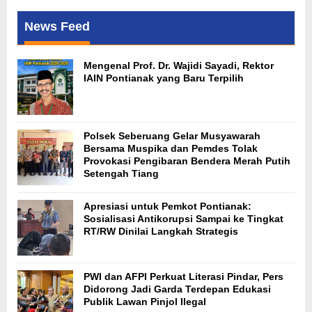
News Feed
Mengenal Prof. Dr. Wajidi Sayadi, Rektor
IAIN Pontianak yang Baru Terpilih
Polsek Seberuang Gelar Musyawarah
Bersama Muspika dan Pemdes Tolak
Provokasi Pengibaran Bendera Merah Putih
Setengah Tiang
Apresiasi untuk Pemkot Pontianak:
Sosialisasi Antikorupsi Sampai ke Tingkat
RT/RW Dinilai Langkah Strategis
PWI dan AFPI Perkuat Literasi Pindar, Pers
Didorong Jadi Garda Terdepan Edukasi
Publik Lawan Pinjol Ilegal