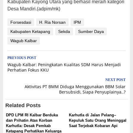
Kabupaten Kayong Utara yang berhasil meraih kategori
Desa Mandiri.(adpim/mk)
Forsesdasi
H. Ria Norsan
IPM
Kabupaten Ketapang
Sekda
Sumber Daya
Wagub Kalbar
Post
PREVIOUS POST
Wagub Kalbar: Peningkatan Kualitas SDM Harus Menjadi
navigation
Perhatian Fokus KKU
NEXT POST
Aktivitas PT BMM Diduga Menggunakan BBM Solar
Bersubsidi, Siapa Penyuplainya..?
Related Posts
DPD LPM RI Kalbar Berduka
Karhutla di Jalan Pelang–
dan Prihatin Atas Korban
Kepuluk Satu Orang Meninggal
Karhutla: Desak Pemkab
Saat Terjebak Kobaran Api
Ketapang Perhatikan Keluarga