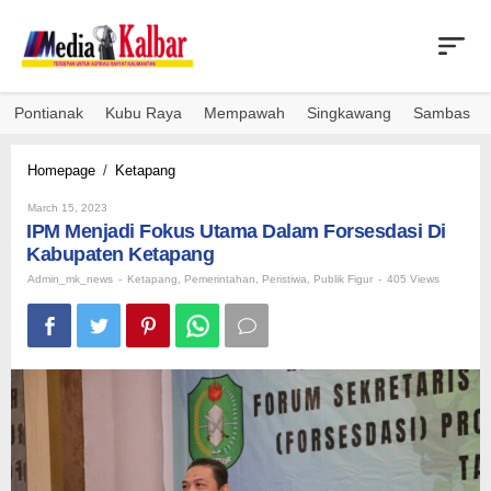
Skip
to
content
Pontianak
Kubu Raya
Mempawah
Singkawang
Sambas
IPM
Homepage
/
Ketapang
Menjadi
By
Fokus
March 15, 2023
Admin_mk_news
IPM Menjadi Fokus Utama Dalam Forsesdasi Di
Utama
Dalam
Kabupaten Ketapang
Forsesdasi
Admin_mk_news
-
Ketapang
,
Pemerintahan
,
Peristiwa
,
Publik Figur
-
405 Views
Di
Kabupaten
Ketapang