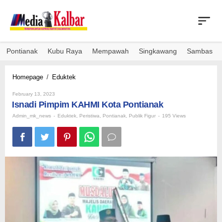
Skip
to
content
Pontianak
Kubu Raya
Mempawah
Singkawang
Sambas
Isnadi
Homepage
/
Eduktek
Pimpim
By
KAHMI
February 13, 2023
Admin_mk_news
Isnadi Pimpim KAHMI Kota Pontianak
Kota
Pontianak
Admin_mk_news
-
Eduktek
,
Peristiwa
,
Pontianak
,
Publik Figur
-
195 Views