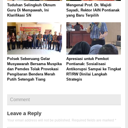
Tuduhan Selingkuh Oknum
Mengenal Prof. Dr. Wajidi
Guru Di Mempawah, Ini
Sayadi, Rektor IAIN Pontianak
Klarifikasi SN
yang Baru Terpilih
Polsek Seberuang Gelar
Apresiasi untuk Pemkot
Musyawarah Bersama Muspika
Pontianak: Sosialisasi
dan Pemdes Tolak Provokasi
Antikorupsi Sampai ke Tingkat
Pengibaran Bendera Merah
RT/RW Dinilai Langkah
Putih Setengah Tiang
Strategis
Comment
Leave a Reply
Your email address will not be published.
Required fields are marked
*