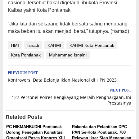
nasional tersebut bakal digelar di ibukota Provinsi
Kalbar yakni Kota Pontianak.
“Jika kita dari sekarang tidak bersatu saling menopang
maka beban itu akan menjadi berat,” tutupnya. (*/amad)
HMI
Isnadi
KAHMI
KAHMI Kota Pontianak
Kota Pontianak
Muhammad Isnaini
Post
PREVIOUS POST
Kontroversi Data Belanja Iklan Nasional di HPN 2023
navigation
NEXT POST
127 Personel Polres Bengkayang Meraih Penghargaan, Ini
Prestasinya
Related Posts
PC HIKMAHBUDHI Pontianak
Rakerda dan Pelantikan DPC
Dorong Penegakan Konstitusi
PAN Se-Kota Pontianak, 700
Organisasi Pasca Kongres XIII
Relawan Ikrar Siap Menangkan