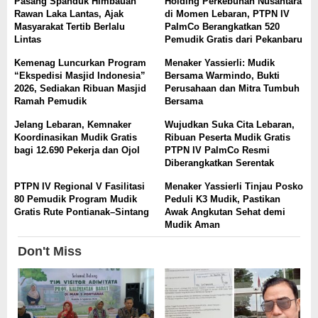
Pasang Spanduk Himbauan
Holding Perkebunan Nusantara
Rawan Laka Lantas, Ajak
di Momen Lebaran, PTPN IV
Masyarakat Tertib Berlalu
PalmCo Berangkatkan 520
Lintas
Pemudik Gratis dari Pekanbaru
Kemenag Luncurkan Program
Menaker Yassierli: Mudik
“Ekspedisi Masjid Indonesia”
Bersama Warmindo, Bukti
2026, Sediakan Ribuan Masjid
Perusahaan dan Mitra Tumbuh
Ramah Pemudik
Bersama
Jelang Lebaran, Kemnaker
Wujudkan Suka Cita Lebaran,
Koordinasikan Mudik Gratis
Ribuan Peserta Mudik Gratis
bagi 12.690 Pekerja dan Ojol
PTPN IV PalmCo Resmi
Diberangkatkan Serentak
PTPN IV Regional V Fasilitasi
Menaker Yassierli Tinjau Posko
80 Pemudik Program Mudik
Peduli K3 Mudik, Pastikan
Gratis Rute Pontianak–Sintang
Awak Angkutan Sehat demi
Mudik Aman
Don't Miss