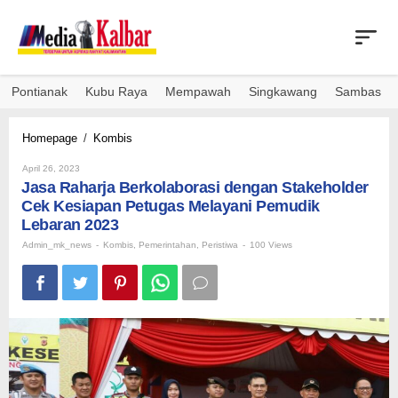
Skip
to
content
Pontianak
Kubu Raya
Mempawah
Singkawang
Sambas
Jasa
Homepage
/
Kombis
Raharja
By
Berkolaborasi
April 26, 2023
Admin_mk_news
Jasa Raharja Berkolaborasi dengan Stakeholder
dengan
Stakeholder
Cek Kesiapan Petugas Melayani Pemudik
Cek
Lebaran 2023
Kesiapan
Admin_mk_news
-
Kombis
,
Pemerintahan
,
Peristiwa
-
100 Views
Petugas
Melayani
Pemudik
Lebaran
2023