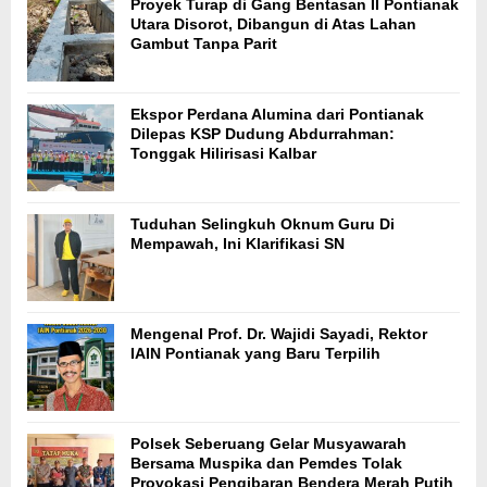
Proyek Turap di Gang Bentasan II Pontianak
Utara Disorot, Dibangun di Atas Lahan
Gambut Tanpa Parit
Ekspor Perdana Alumina dari Pontianak
Dilepas KSP Dudung Abdurrahman:
Tonggak Hilirisasi Kalbar
Tuduhan Selingkuh Oknum Guru Di
Mempawah, Ini Klarifikasi SN
Mengenal Prof. Dr. Wajidi Sayadi, Rektor
IAIN Pontianak yang Baru Terpilih
Polsek Seberuang Gelar Musyawarah
Bersama Muspika dan Pemdes Tolak
Provokasi Pengibaran Bendera Merah Putih