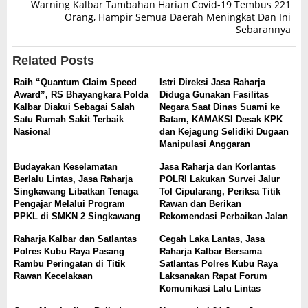
Warning Kalbar Tambahan Harian Covid-19 Tembus 221
Orang, Hampir Semua Daerah Meningkat Dan Ini
Sebarannya
Related Posts
Raih “Quantum Claim Speed
Istri Direksi Jasa Raharja
Award”, RS Bhayangkara Polda
Diduga Gunakan Fasilitas
Kalbar Diakui Sebagai Salah
Negara Saat Dinas Suami ke
Satu Rumah Sakit Terbaik
Batam, KAMAKSI Desak KPK
Nasional
dan Kejagung Selidiki Dugaan
Manipulasi Anggaran
Budayakan Keselamatan
Jasa Raharja dan Korlantas
Berlalu Lintas, Jasa Raharja
POLRI Lakukan Survei Jalur
Singkawang Libatkan Tenaga
Tol Cipularang, Periksa Titik
Pengajar Melalui Program
Rawan dan Berikan
PPKL di SMKN 2 Singkawang
Rekomendasi Perbaikan Jalan
Raharja Kalbar dan Satlantas
Cegah Laka Lantas, Jasa
Polres Kubu Raya Pasang
Raharja Kalbar Bersama
Rambu Peringatan di Titik
Satlantas Polres Kubu Raya
Rawan Kecelakaan
Laksanakan Rapat Forum
Komunikasi Lalu Lintas