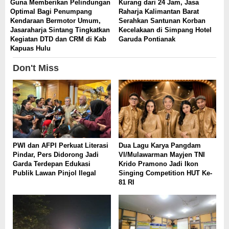
Guna Memberikan Pelindungan
Kurang dari 24 Jam, Jasa
Optimal Bagi Penumpang
Raharja Kalimantan Barat
Kendaraan Bermotor Umum,
Serahkan Santunan Korban
Jasaraharja Sintang Tingkatkan
Kecelakaan di Simpang Hotel
Kegiatan DTD dan CRM di Kab
Garuda Pontianak
Kapuas Hulu
Don't Miss
PWI dan AFPI Perkuat Literasi
Dua Lagu Karya Pangdam
Pindar, Pers Didorong Jadi
VI/Mulawarman Mayjen TNI
Garda Terdepan Edukasi
Krido Pramono Jadi Ikon
Publik Lawan Pinjol Ilegal
Singing Competition HUT Ke-
81 RI