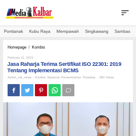
Skip
to
content
Pontianak
Kubu Raya
Mempawah
Singkawang
Sambas
Jasa
Homepage
/
Kombis
Raharja
By
Terima
February 11, 2022
Admin_mk_news
Jasa Raharja Terima Sertifikat ISO 22301: 2019
Sertifikat
ISO
Tentang Implementasi BCMS
22301:
Admin_mk_news
-
Kombis
,
Nasional
,
Pemerintahan
,
Peristiwa
-
380 Views
2019
Tentang
Implementasi
BCMS